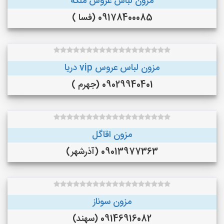
مزون لباس عروس ملکه
09178400085 (فسا )
مزون لباس عروس vip دریا
09029940401 (جهرم )
مزون اقاگل
09013977363 (آذرشهر)
مزون سوناز
09146916082 (سهند)