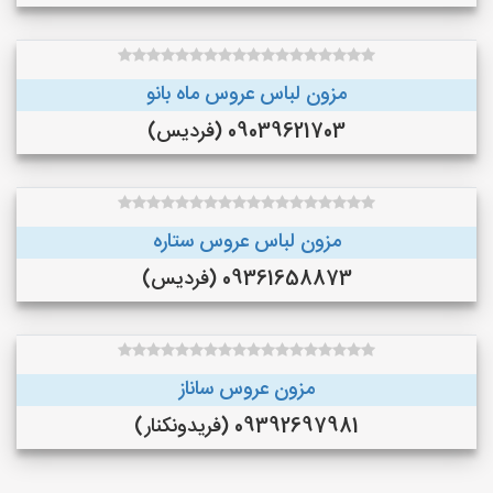
مزون لباس عروس ماه بانو
09039621703 (فردیس)
مزون لباس عروس ستاره
09361658873 (فردیس)
مزون عروس ساناز
09392697981 (فريدونكنار)