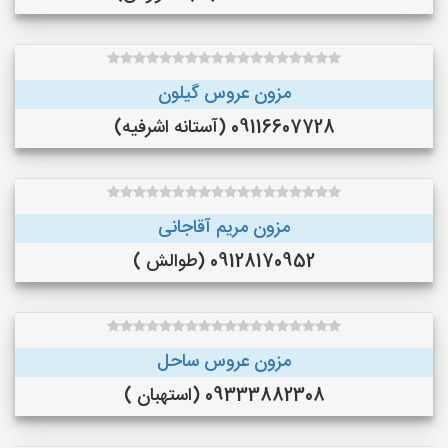
مزون عروس گیلون
09116607728 (آستانه اشرفیه)
مزون مریم آقاجانی
09128170952 (طوالش )
مزون عروس ساحل
09333882308 (استهبان )