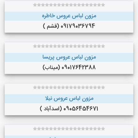
مزون لباس عروس خاطره
09179036794 (قشم )
مزون لباس عروس پریسا
09017642388 (میناب)
مزون لباس عروس نیلا
09056454671 (اسدآباد )