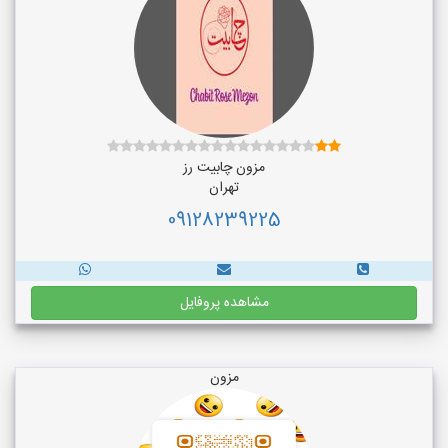
مزون چابیت رز
تهران
09128239225
مشاهده پروفایل
مزون