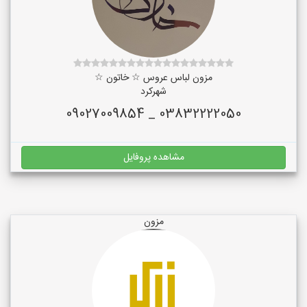
مزون لباس عروس ☆ خاتون ☆
شهرکرد
03832222050 _ 09027009854
مشاهده پروفایل
مزون