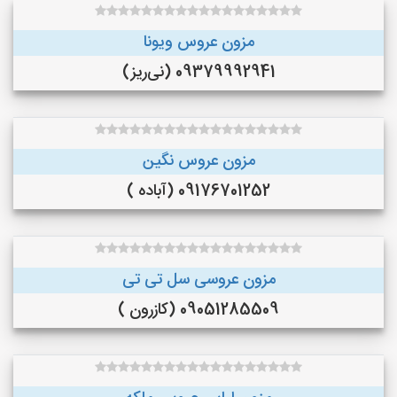
مزون عروس ویونا
09379992941 (نی‌ریز)
مزون عروس نگین
09176701252 (آباده )
مزون عروسی سل تی تی
09051285509 (کازرون )