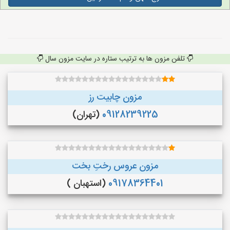
تلفن مزون ها به ترتیب ستاره در سایت مزون سال
مزون چابیت رز
09128239225
(تهران)
مزون عروس رختِ بخت
09178364401
(استهبان )