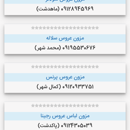
09128945969 (ماهدشت)
مزون عروس سلاله
09195530676 (محمد شهر)
مزون عروس پرنس
09120933751 (کمال شهر)
مزون لباس عروس رجینا
09124305039 (پاکدشت)