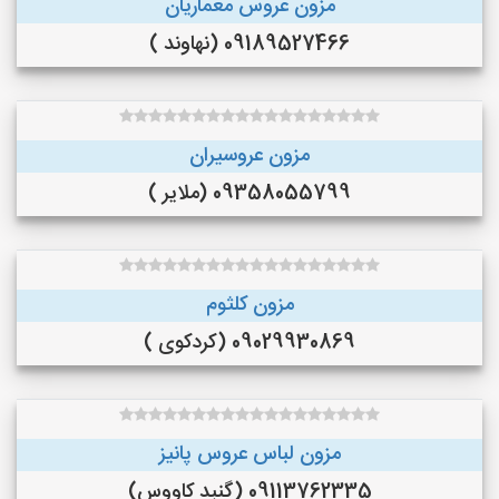
مزون عروس معماریان
09189527466 (نهاوند )
مزون عروسیران
09358055799 (ملایر )
مزون کلثوم
09029930869 (کردکوی )
مزون لباس عروس پانیز
09113762335 (گنبد کاووس)