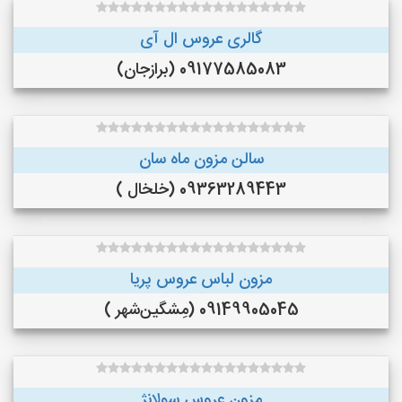
گالری عروس ال آی
09177585083 (برازجان)
سالن مزون ماه سان
09363289443 (خلخال )
مزون لباس عروس پریا
09149905045 (مِشگین‌شهر )
مزون عروس سولانژ