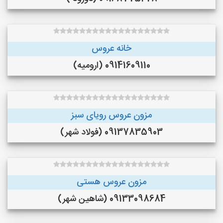
خانه عروس
09141609110 (ارومیه)
مزون عروس رویای سبز
09137835903 (فولاد شهر)
مزون عروس هستی
09133098684 (شاهین شهر)