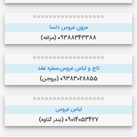
مزون عروس دلسا
09388343388 (مراغه)
تاج و لباس عروس،سفره عقد
09383028855 (بروجن)
لباس عروس
09014053427 (بندر گناوه)