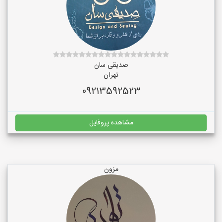
صدیقی سان
تهران
09213592523
مشاهده پروفایل
مزون