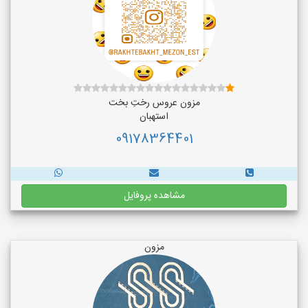
مزون عروس رختِ بخت
استهبان
09178364401
مشاهده پروفایل
مزون