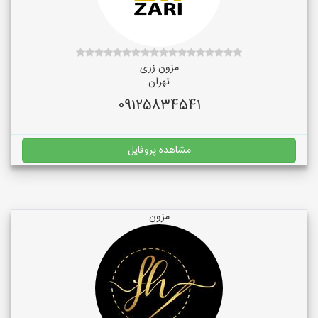
مزون زری
تهران
09125834541
مشاهده پروفایل
مزون