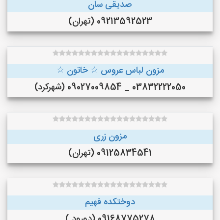
صدیقی سان
09213592523 (تهران)
مزون لباس عروس ☆ خاتون ☆
03832222050 _ 09027009854 (شهرکرد)
مزون زری
09125834541 (تهران)
دوختکده فهیم
09168775278 (دورود )