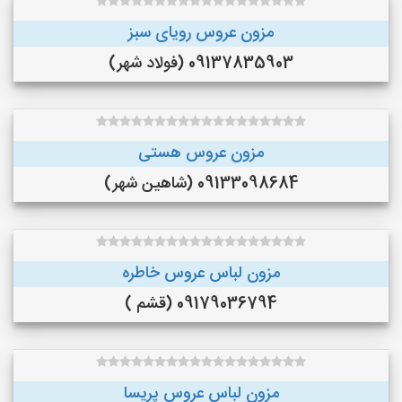
مزون عروس رویای سبز
09137835903 (فولاد شهر)
مزون عروس هستی
09133098684 (شاهین شهر)
مزون لباس عروس خاطره
09179036794 (قشم )
مزون لباس عروس پریسا