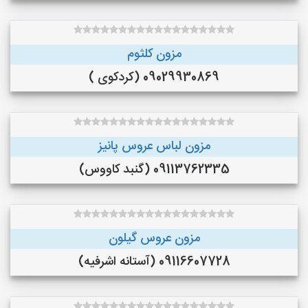
مزون کلثوم
09029930869 (کردکوی )
مزون لباس عروس پانیز
09113762335 (گنبد کاووس)
مزون عروس گیلون
09116607728 (آستانه اشرفیه)