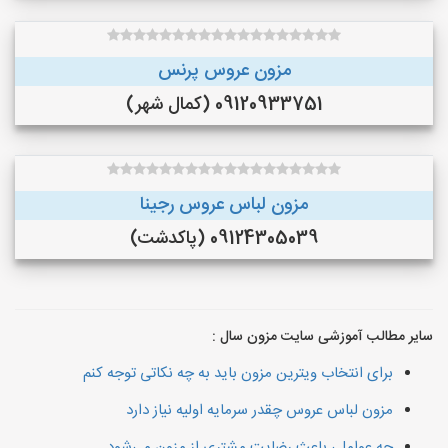
مزون عروس پرنس
09120933751 (کمال شهر)
مزون لباس عروس رجینا
09124305039 (پاکدشت)
سایر مطالب آموزشی سایت مزون سال :
برای انتخاب ویترین مزون باید به چه نکاتی توجه کنم
مزون لباس عروس چقدر سرمایه اولیه نیاز دارد
چه عواملی باعث رضایت مشتری از مزون می‌شود