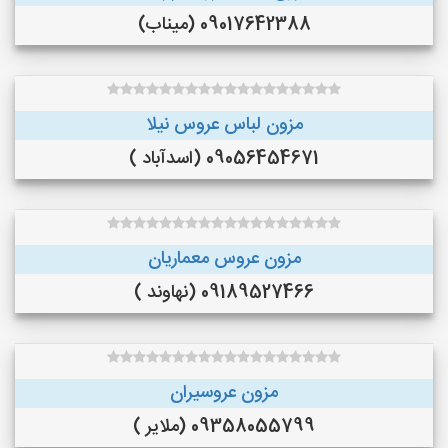
09017642388 (میناب)
مزون لباس عروس نیلا
09056454671 (اسدآباد )
مزون عروس معماریان
09189527466 (نهاوند )
مزون عروسیران
09358055799 (ملایر )