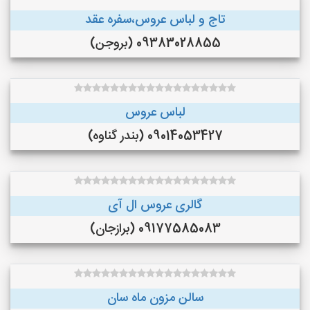
تاج و لباس عروس،سفره عقد
09383028855 (بروجن)
لباس عروس
09014053427 (بندر گناوه)
گالری عروس ال آی
09177585083 (برازجان)
سالن مزون ماه سان