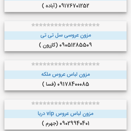
09176701252 (آباده )
مزون عروسی سل تی تی
09051285509 (کازرون )
مزون لباس عروس ملکه
09178400085 (فسا )
مزون لباس عروس vip دریا
09029940401 (جهرم )