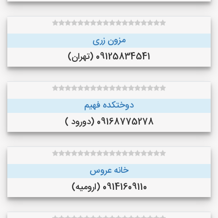
مزون زری
09125834541 (تهران)
دوختکده فهیم
09168775278 (دورود )
خانه عروس
09141609110 (ارومیه)