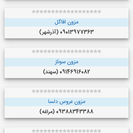
مزون اقاگل
09013977363 (آذرشهر)
مزون سوناز
09146916082 (سهند)
مزون عروس دلسا
09388343388 (مراغه)