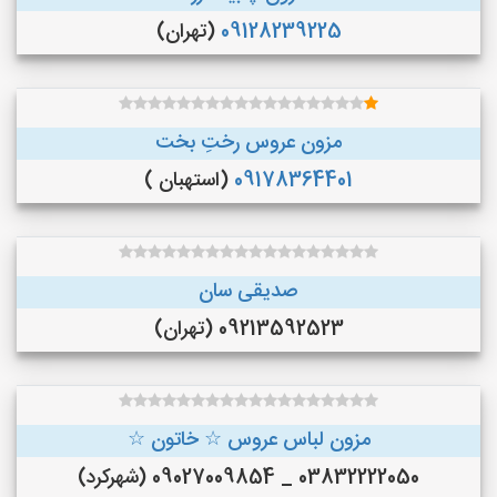
09128239225
(تهران)
مزون عروس رختِ بخت
09178364401
(استهبان )
صدیقی سان
09213592523 (تهران)
مزون لباس عروس ☆ خاتون ☆
03832222050 _ 09027009854 (شهرکرد)