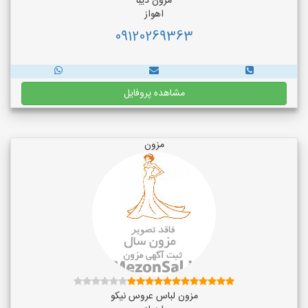
مزون دیبا
اهواز
09120269363
مشاهده پروفایل
مزون
مزون لباس عروس نیکو