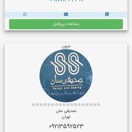
09178364401
مشاهده پروفایل
مزون
صدیقی سان
تهران
09213592523