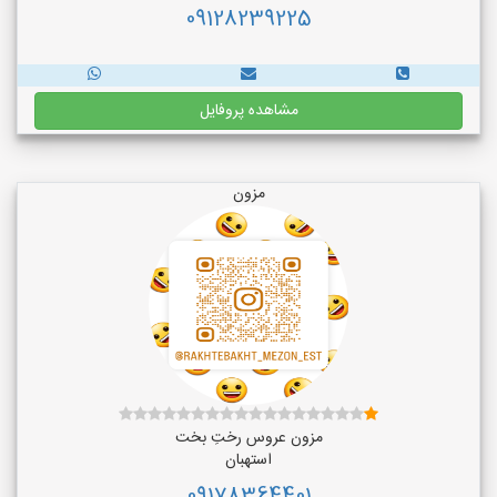
09128239225
مشاهده پروفایل
مزون
مزون عروس رختِ بخت
استهبان