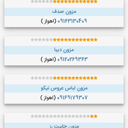
مزون صدف
09163130409
(اهواز )
مزون دیبا
09120269363
(اهواز )
مزون لباس عروس نیکو
09169179307
(اهواز )
مزون چابیت رز