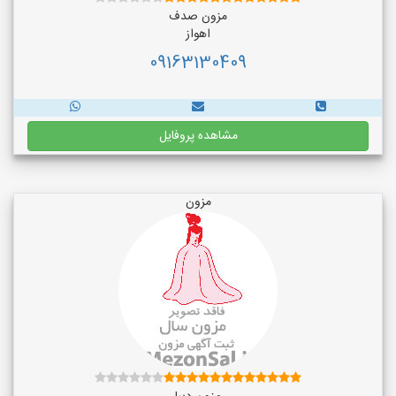
مزون صدف
اهواز
09163130409
مشاهده پروفایل
مزون