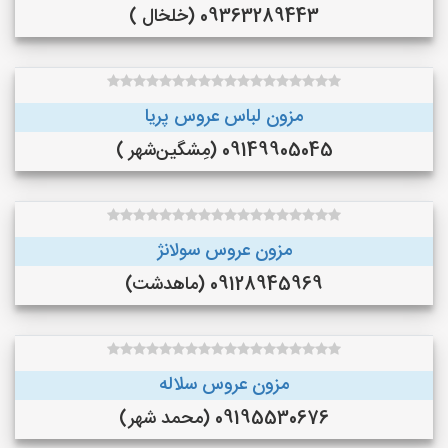
09363289443 (خلخال )
مزون لباس عروس پریا
09149905045 (مِشگین‌شهر )
مزون عروس سولانژ
09128945969 (ماهدشت)
مزون عروس سلاله
09195530676 (محمد شهر)