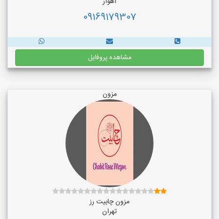
اهواز
09169179307
مشاهده پروفایل
مزون
مزون چابیت رز
تهران