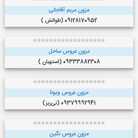
مزون مریم آقاجانی
09128170952 (طوالش )
مزون عروس ساحل
09333882308 (استهبان )
مزون عروس ویونا
09379992941 (نی‌ریز)
مزون عروس نگین