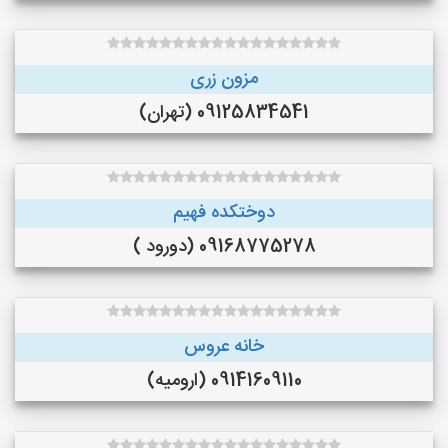
مزون زری
09125834541 (تهران)
دوختکده فهیم
09168775278 (دورود )
خانه عروس
09141609110 (ارومیه)