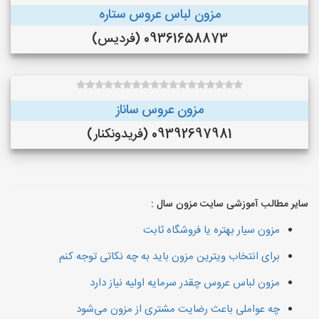
مزون لباس عروس ستاره
09361658873 (فردیس)
مزون عروس ساناز
09392697981 (فريدونكنار)
سایر مطالب آموزشی سایت مزون سال :
مزون سیار بهتره یا فروشگاه ثابت
برای انتخاب ویترین مزون باید به چه نکاتی توجه کنم
مزون لباس عروس چقدر سرمایه اولیه نیاز دارد
چه عواملی باعث رضایت مشتری از مزون می‌شود