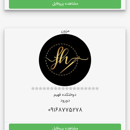
مشاهده پروفایل
مزون
دوختکده فهیم
دورود
09168775278
مشاهده پروفایل