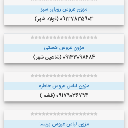
مزون عروس رویای سبز
09137835903 (فولاد شهر)
مزون عروس هستی
09133098684 (شاهین شهر)
مزون لباس عروس خاطره
09179036794 (قشم )
مزون لباس عروس پریسا