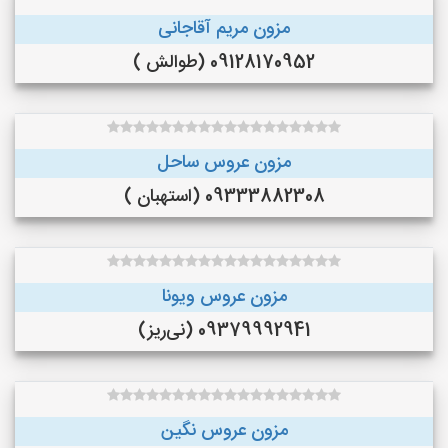
مزون مریم آقاجانی
09128170952 (طوالش )
مزون عروس ساحل
09333882308 (استهبان )
مزون عروس ویونا
09379992941 (نی‌ریز)
مزون عروس نگین