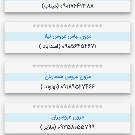
09017642388 (میناب)
مزون لباس عروس نیلا
09056454671 (اسدآباد )
مزون عروس معماریان
09189527466 (نهاوند )
مزون عروسیران
09358055799 (ملایر )