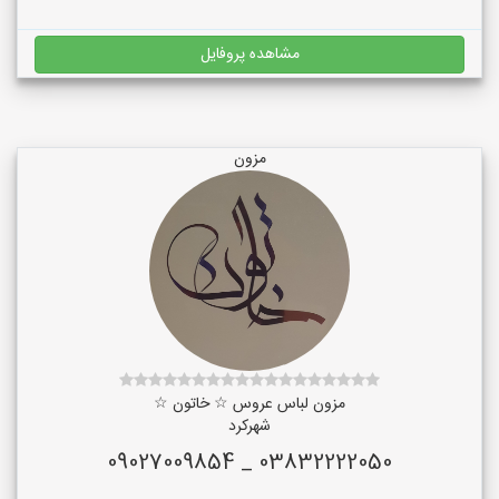
مشاهده پروفایل
مزون
مزون لباس عروس ☆ خاتون ☆
شهرکرد
03832222050 _ 09027009854