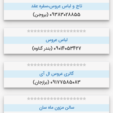
تاج و لباس عروس،سفره عقد
09383028855 (بروجن)
لباس عروس
09014053427 (بندر گناوه)
گالری عروس ال آی
09177585083 (برازجان)
سالن مزون ماه سان