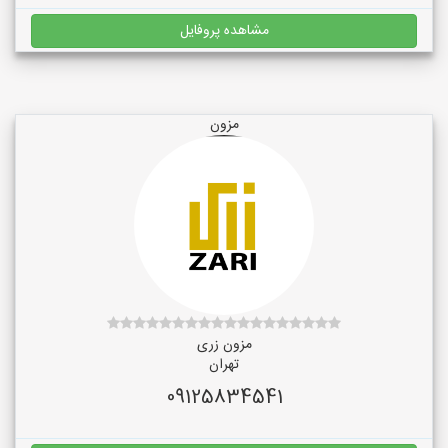
مشاهده پروفایل
مزون
مزون زری
تهران
09125834541