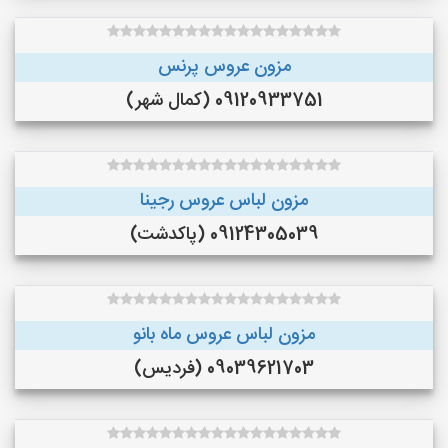
مزون عروس پرنس
09120933751 (کمال شهر)
مزون لباس عروس رجینا
09124305039 (پاکدشت)
مزون لباس عروس ماه بانو
09039621703 (فردیس)