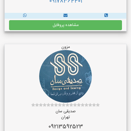
09178364401
مشاهده پروفایل
مزون
صدیقی سان
تهران
09213592523