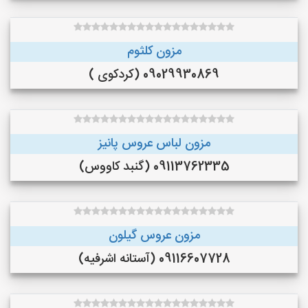
مزون کلثوم
09029930869 (کردکوی )
مزون لباس عروس پانیز
09113762335 (گنبد کاووس)
مزون عروس گیلون
09116607728 (آستانه اشرفیه)