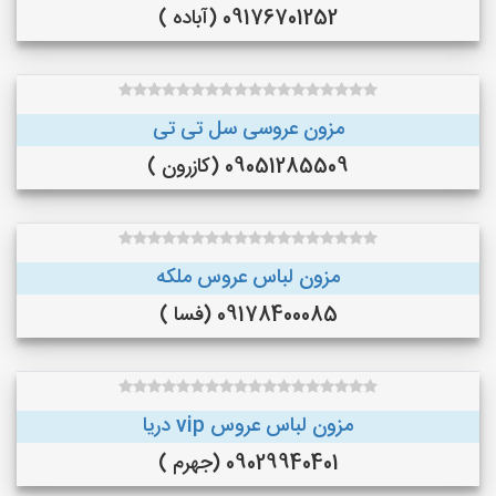
09176701252 (آباده )
مزون عروسی سل تی تی
09051285509 (کازرون )
مزون لباس عروس ملکه
09178400085 (فسا )
مزون لباس عروس vip دریا
09029940401 (جهرم )