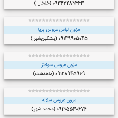
09363289443 (خلخال )
مزون لباس عروس پریا
09149905045 (مِشگین‌شهر )
مزون عروس سولانژ
09128945969 (ماهدشت)
مزون عروس سلاله
09195530676 (محمد شهر)