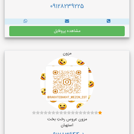
09128239225
مشاهده پروفایل
مزون
مزون عروس رختِ بخت
استهبان