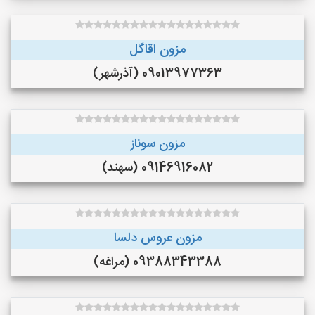
مزون اقاگل
09013977363 (آذرشهر)
مزون سوناز
09146916082 (سهند)
مزون عروس دلسا
09388343388 (مراغه)