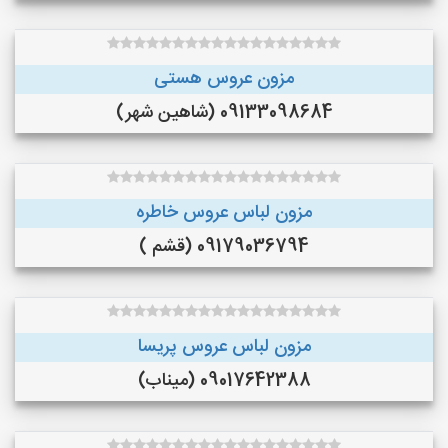
مزون عروس هستی
09133098684 (شاهین شهر)
مزون لباس عروس خاطره
09179036794 (قشم )
مزون لباس عروس پریسا
09017642388 (میناب)