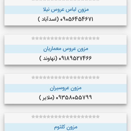
مزون لباس عروس نیلا
09056454671 (اسدآباد )
مزون عروس معماریان
09189527466 (نهاوند )
مزون عروسیران
09358055799 (ملایر )
مزون کلثوم