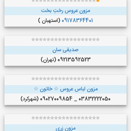
مزون عروس رختِ بخت
09178364401
(استهبان )
صدیقی سان
09213592523 (تهران)
مزون لباس عروس ☆ خاتون ☆
03832222050 _ 09027009854 (شهرکرد)
مزون زری