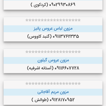
09029930869 (کردکوی )
مزون لباس عروس پانیز
09113762335 (گنبد کاووس)
مزون عروس گیلون
09116607728 (آستانه اشرفیه)
مزون مریم آقاجانی
09128170952 (طوالش )