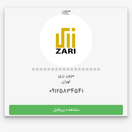
مزون
مزون زری
تهران
09125834541
مشاهده پروفایل