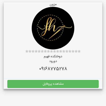
مزون
دوختکده فهیم
دورود
09168775278
مشاهده پروفایل