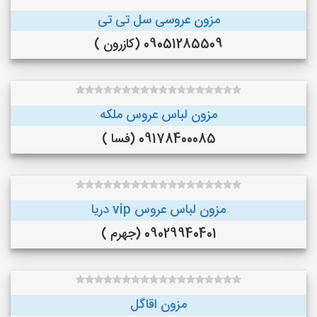
مزون عروسی سل تی تی
09051285509 (کازرون )
مزون لباس عروس ملکه
09178400085 (فسا )
مزون لباس عروس vip دریا
09029940401 (جهرم )
مزون اقاگل