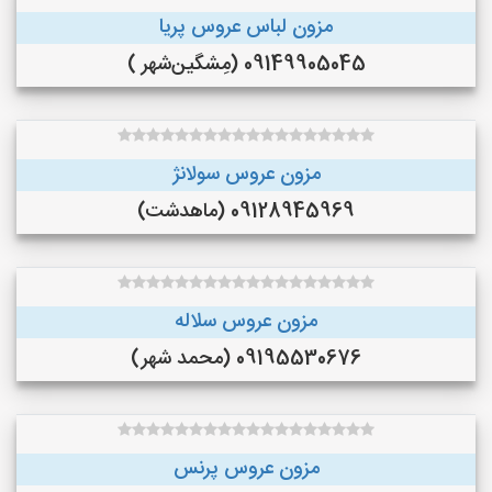
مزون لباس عروس پریا
09149905045 (مِشگین‌شهر )
مزون عروس سولانژ
09128945969 (ماهدشت)
مزون عروس سلاله
09195530676 (محمد شهر)
مزون عروس پرنس