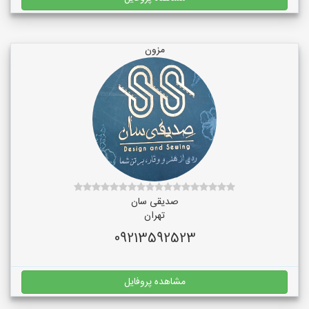
مزون
صدیقی سان
تهران
09213592523
مشاهده پروفایل