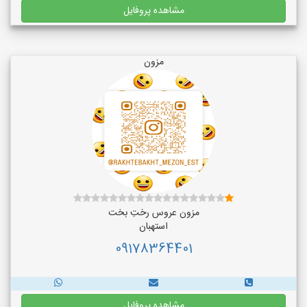
مشاهده پروفایل
مزون
مزون عروس رختِ بخت
استهبان
09178364401
مشاهده پروفایل