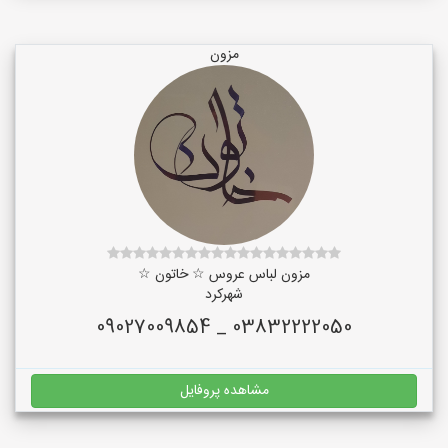
مزون
مزون لباس عروس ☆ خاتون ☆
شهرکرد
03832222050 _ 09027009854
مشاهده پروفایل