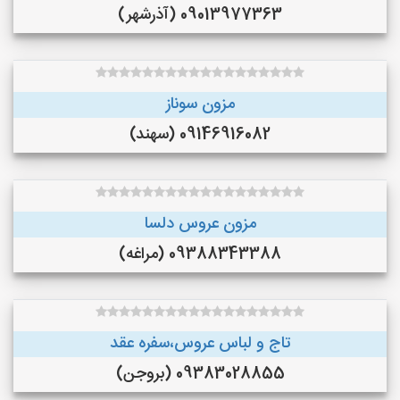
09013977363 (آذرشهر)
مزون سوناز
09146916082 (سهند)
مزون عروس دلسا
09388343388 (مراغه)
تاج و لباس عروس،سفره عقد
09383028855 (بروجن)