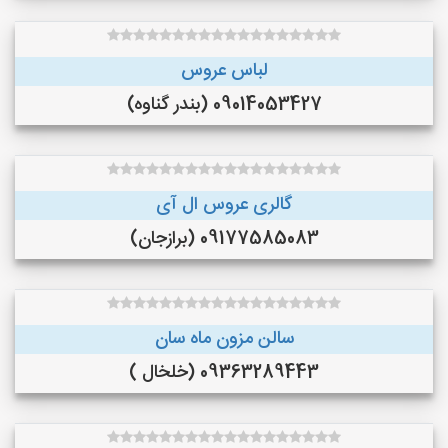
لباس عروس
09014053427 (بندر گناوه)
گالری عروس ال آی
09177585083 (برازجان)
سالن مزون ماه سان
09363289443 (خلخال )