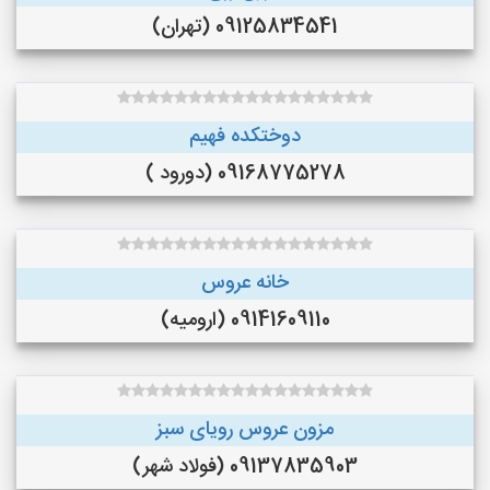
09125834541 (تهران)
دوختکده فهیم
09168775278 (دورود )
خانه عروس
09141609110 (ارومیه)
مزون عروس رویای سبز
09137835903 (فولاد شهر)