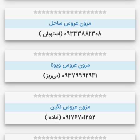
مزون عروس ساحل
09333882308 (استهبان )
مزون عروس ویونا
09379992941 (نی‌ریز)
مزون عروس نگین
09176701252 (آباده )