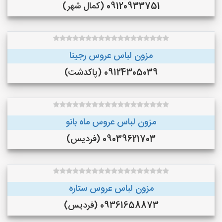
09120933751 (کمال شهر)
مزون لباس عروس رجینا
09124305039 (پاکدشت)
مزون لباس عروس ماه بانو
09039621703 (فردیس)
مزون لباس عروس ستاره
09361658873 (فردیس)