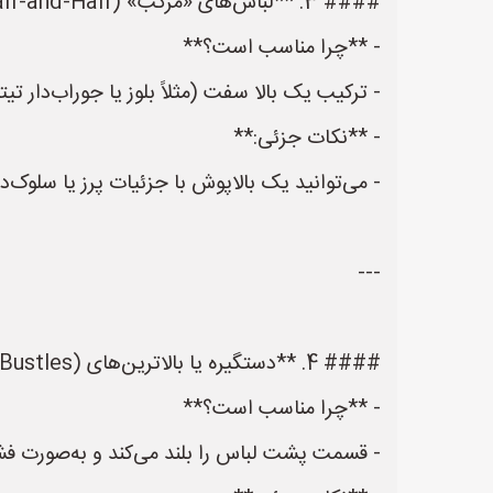
#### 3. **لباس‌های «مرکب» (Half‑and‑Half)**
- **چرا مناسب است؟**
- ترکیب یک بالا سفت (مثلاً بلوز یا جوراب‌دار تی
- **نکات جزئی:**
- می‌توانید یک بالاپوش با جزئیات پرز یا سلوک‌دا
---
#### 4. **دستگیره یا بالاترین‌های (Bustles)**
- **چرا مناسب است؟**
- قسمت پشت لباس را بلند می‌کند و به‌صورت فش