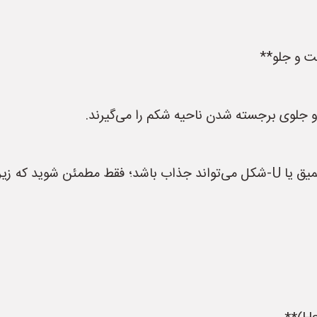
 جلوی برجسته شدن ناحیه شکم را می‌گیرند.
- اگر به پشت باز را دوست دارید، یک برش V عمیق یا U‑شکل می‌تواند جذاب باش