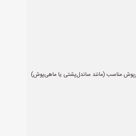
د؛ فقط مطمئن شوید که زیرپوش مناسب (مانند ساندل‌پشتی یا ماهی‌پوش)