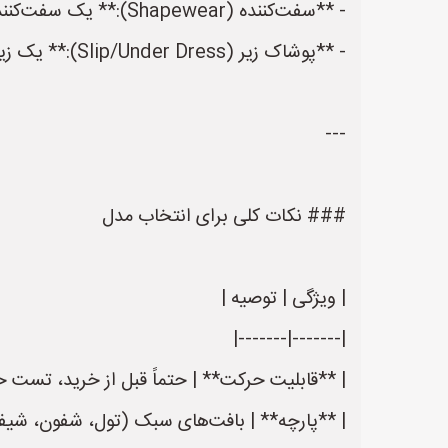
- **سفت‌کننده (Shapewear):** یک سفت‌کننده‌ سینه/کمر با کیفیت بالا می‌تواند فرم بدن را صیقل بدهد؛ اما باید به‌گونه‌ای باشد که راحتی را قربانی نکند.
- **پوشاک زیر (Slip/Under Dress):** یک زیرلباس نخی یا ساتنی با رنگ مناسب (معمولاً سفید یا به رنگ لباس) از ایجاد خطوط ناخواسته جلوگیری می‌کند.
---
### نکات کلی برای انتخاب مدل
| ویژگی | توصیه |
|-------|-------|
| **قابلیت حرکت** | حتماً قبل از خرید، تست حر
| **پارچه** | بافت‌های سبک (تول، شفون، شيفون