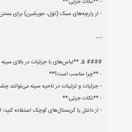
- **نکات جزئی:**
- از پارچه‌های سبک (تول، جورشین) برای بستن با
---
#### 5. **لباس‌های با جزئیات در بالای سینه (عدد دار، پرنس‌قوس، پرنس لِتیك)**
- **چرا مناسب است؟**
- جزئیات و تزئینات در ناحیه سینه می‌توانند چشم‌
- **نکات جزئی:**
- از دانتل یا کریستال‌های کوچک استفاده کنید؛ ا