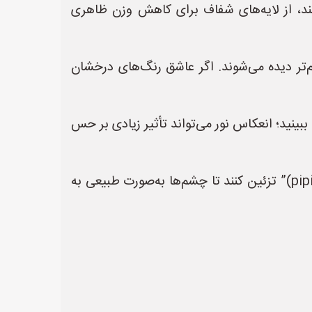
 بلند، از لایه‌های شفاف برای کاهش وزن ظاهری
م‌تر دیده می‌شوند. اگر عاشق رنگ‌های درخشان
بینید؛ انعکاس نور می‌تواند تأثیر زیادی بر حس
| **پیشنهاد طراح** | طراحان می‌توانند بخش‌های خاصی را با “پوشش نرم” (soft draping) یا “قلم‌مو (piping)” تزئین کنند تا چشم‌ها به‌صورت طبیعی به