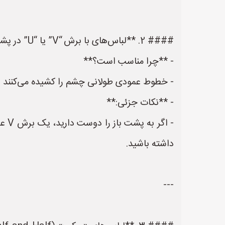
---
#### 2. **لباس‌های با برش “V” یا “U” در پشت و جلو**
- **چرا مناسب است؟**
- خطوط عمودی طولانی چشم را کشیده می‌کنند و
- **نکات جزئی:**
داشته باشید.
---