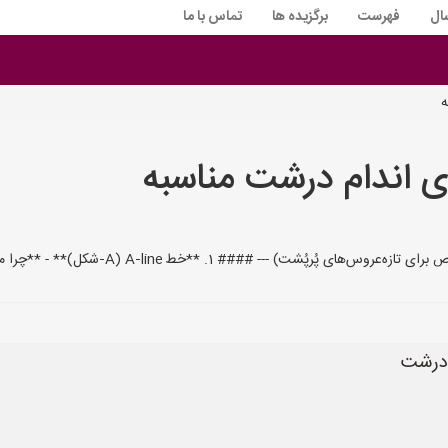
ال
فهرست
برگزیده ها
تماس با ما
ه
 اندام درشت مناسبه
A‑line ‑شکل)** - **چرا مناسب است؟** - از شانه‌ها تا کمر سفت و از کم
 درشت