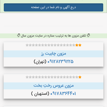
درج آگهی و نام شما در این صفحه
تلفن مزون ها به ترتیب ستاره در سایت مزون سال
مزون چابیت رز
09128239225
(تهران)
مزون عروس رختِ بخت
09178364401
(استهبان )