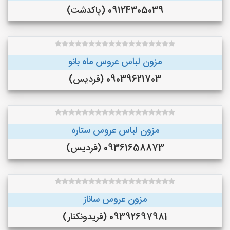
09124305039 (پاکدشت)
مزون لباس عروس ماه بانو
09039621703 (فردیس)
مزون لباس عروس ستاره
09361658873 (فردیس)
مزون عروس ساناز
09392697981 (فريدونكنار)