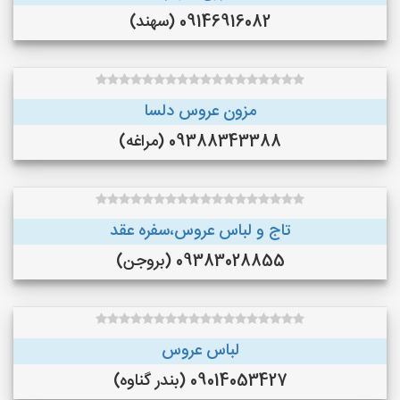
09146916082 (سهند)
مزون عروس دلسا
09388343388 (مراغه)
تاج و لباس عروس،سفره عقد
09383028855 (بروجن)
لباس عروس
09014053427 (بندر گناوه)