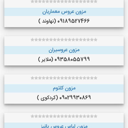
مزون عروس معماریان
09189527466 (نهاوند )
مزون عروسیران
09358055799 (ملایر )
مزون کلثوم
09029930869 (کردکوی )
مزون لباس عروس پانیز