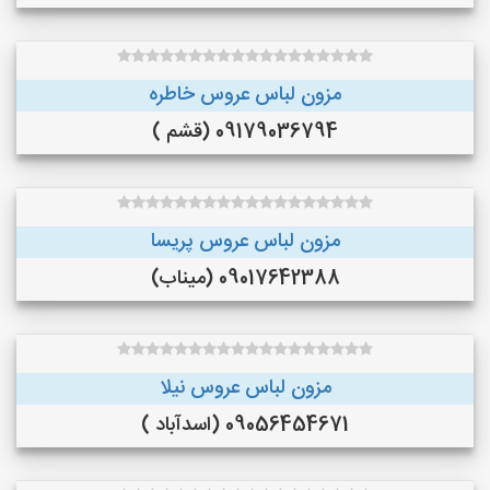
مزون لباس عروس خاطره
09179036794 (قشم )
مزون لباس عروس پریسا
09017642388 (میناب)
مزون لباس عروس نیلا
09056454671 (اسدآباد )