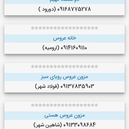
09168775278 (دورود )
خانه عروس
09141609110 (ارومیه)
مزون عروس رویای سبز
09137835903 (فولاد شهر)
مزون عروس هستی
09133098684 (شاهین شهر)