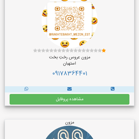
مزون عروس رختِ بخت
استهبان
09178364401
مشاهده پروفایل
مزون