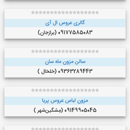
گالری عروس ال آی
09177585083 (برازجان)
سالن مزون ماه سان
09363289443 (خلخال )
مزون لباس عروس پریا
09149905045 (مِشگین‌شهر )