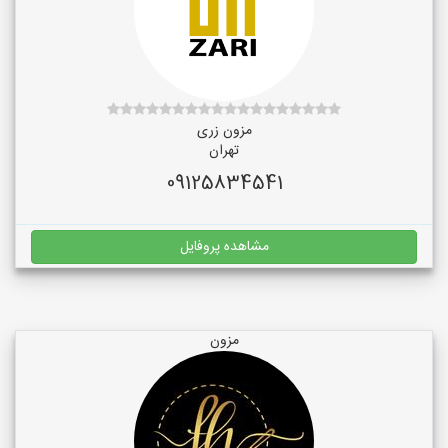
مزون زری
تهران
09125834541
مشاهده پروفایل
مزون