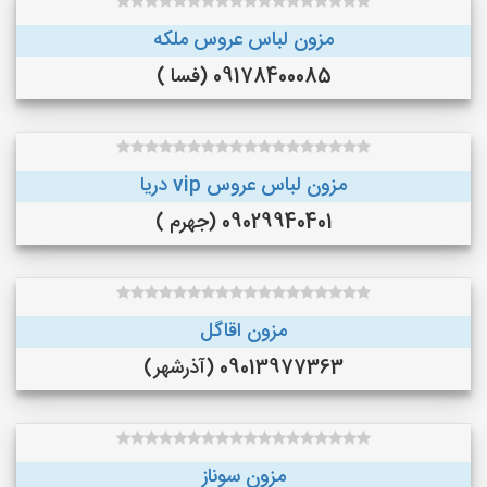
مزون لباس عروس ملکه
09178400085 (فسا )
مزون لباس عروس vip دریا
09029940401 (جهرم )
مزون اقاگل
09013977363 (آذرشهر)
مزون سوناز