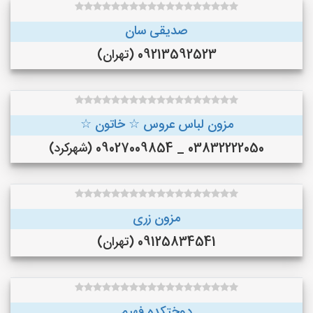
صدیقی سان
09213592523 (تهران)
مزون لباس عروس ☆ خاتون ☆
03832222050 _ 09027009854 (شهرکرد)
مزون زری
09125834541 (تهران)
دوختکده فهیم