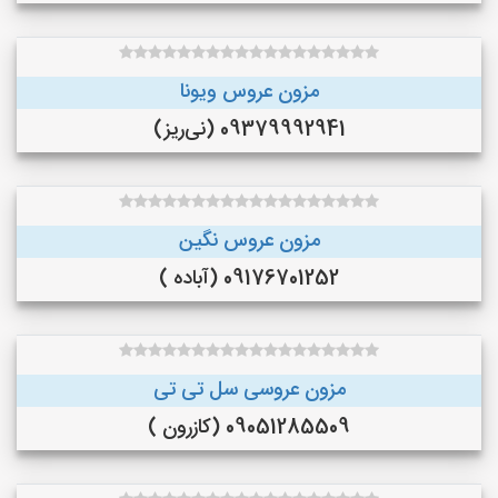
مزون عروس ویونا
09379992941 (نی‌ریز)
مزون عروس نگین
09176701252 (آباده )
مزون عروسی سل تی تی
09051285509 (کازرون )