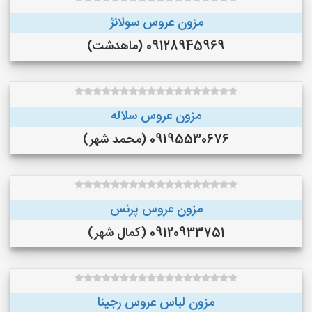
مزون عروس سولانژ
09128945969 (ماهدشت)
مزون عروس سلاله
09195530676 (محمد شهر)
مزون عروس پرنس
09120933751 (کمال شهر)
مزون لباس عروس رجینا