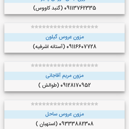
09113762335 (گنبد کاووس)
مزون عروس گیلون
09116607728 (آستانه اشرفیه)
مزون مریم آقاجانی
09128170952 (طوالش )
مزون عروس ساحل
09333882308 (استهبان )