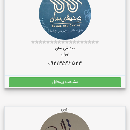
صدیقی سان
تهران
09213592523
مشاهده پروفایل
مزون