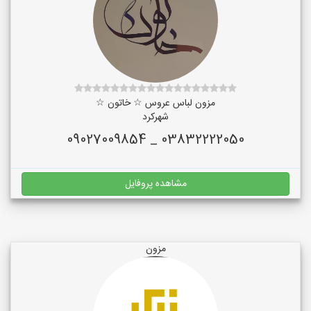
مزون لباس عروس ☆ خاتون ☆
شهرکرد
03832222050 _ 09027009854
مشاهده پروفایل
مزون