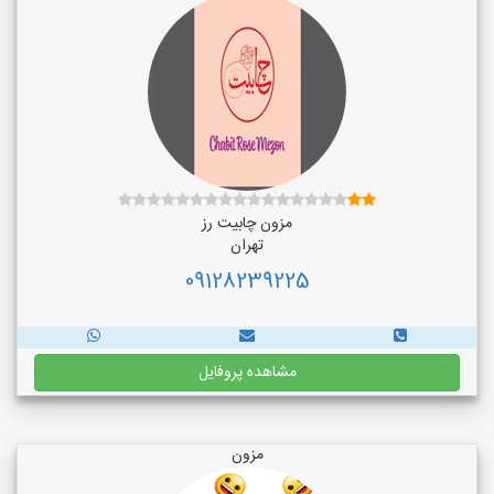
مزون چابیت رز
تهران
09128239225
مشاهده پروفایل
مزون