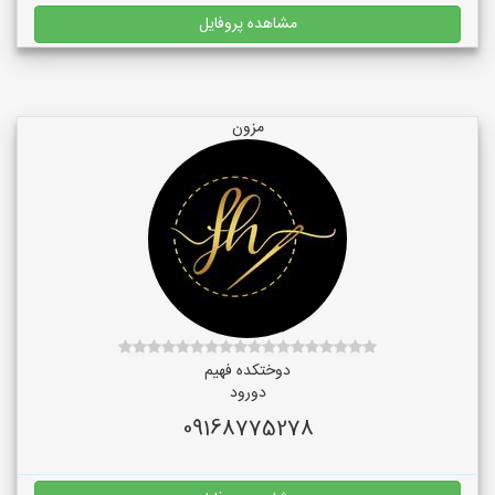
مشاهده پروفایل
مزون
دوختکده فهیم
دورود
09168775278