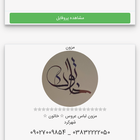
مشاهده پروفایل
مزون
مزون لباس عروس ☆ خاتون ☆
شهرکرد
03832222050 _ 09027009854