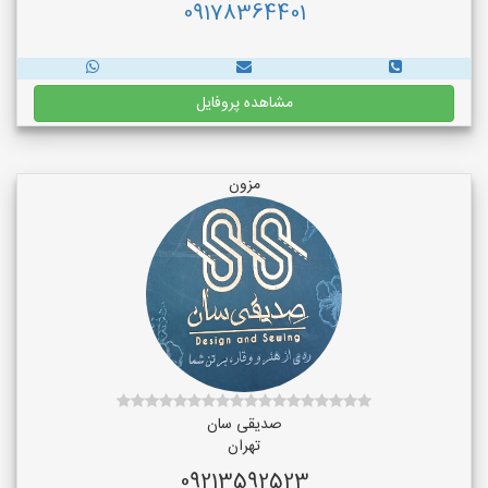
09178364401
مشاهده پروفایل
مزون
صدیقی سان
تهران
09213592523