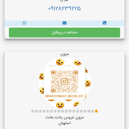
09128239225
مشاهده پروفایل
مزون
مزون عروس رختِ بخت
استهبان