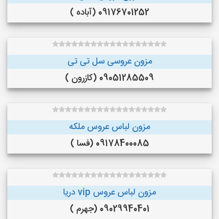
09176701252 (آباده )
مزون عروسی سل تی تی
09051285509 (کازرون )
مزون لباس عروس ملکه
09178400085 (فسا )
مزون لباس عروس vip دریا
09029940401 (جهرم )