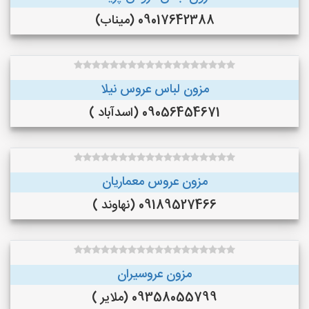
09017642388 (میناب)
مزون لباس عروس نیلا
09056454671 (اسدآباد )
مزون عروس معماریان
09189527466 (نهاوند )
مزون عروسیران
09358055799 (ملایر )