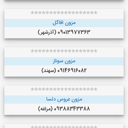
مزون اقاگل
09013977363 (آذرشهر)
مزون سوناز
09146916082 (سهند)
مزون عروس دلسا
09388343388 (مراغه)