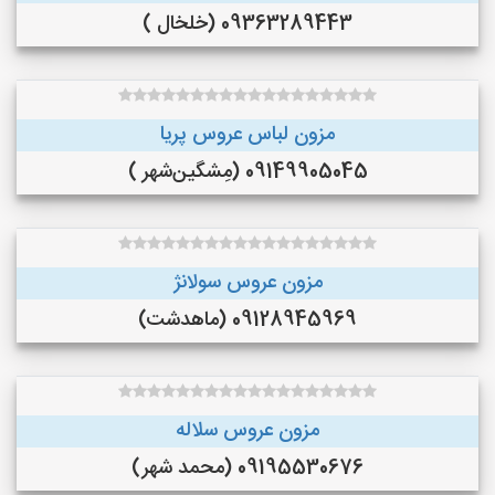
09363289443 (خلخال )
مزون لباس عروس پریا
09149905045 (مِشگین‌شهر )
مزون عروس سولانژ
09128945969 (ماهدشت)
مزون عروس سلاله
09195530676 (محمد شهر)