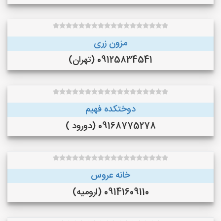
مزون زری
09125834541 (تهران)
دوختکده فهیم
09168775278 (دورود )
خانه عروس
09141609110 (ارومیه)