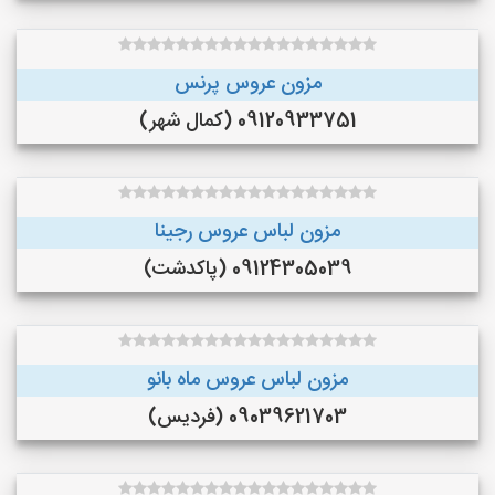
مزون عروس پرنس
09120933751 (کمال شهر)
مزون لباس عروس رجینا
09124305039 (پاکدشت)
مزون لباس عروس ماه بانو
09039621703 (فردیس)