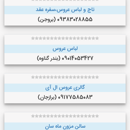
تاج و لباس عروس،سفره عقد
09383028855 (بروجن)
لباس عروس
09014053427 (بندر گناوه)
گالری عروس ال آی
09177585083 (برازجان)
سالن مزون ماه سان