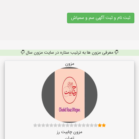
ثبت نام و ثبت آگهی سم و سمپاش
معرفی مزون ها به ترتیب ستاره در سایت مزون سال
مزون
مزون چابیت رز
تهران