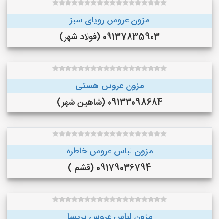
مزون عروس رویای سبز
09137835903 (فولاد شهر)
مزون عروس هستی
09133098684 (شاهین شهر)
مزون لباس عروس خاطره
09179036794 (قشم )
مزون لباس عروس پریسا