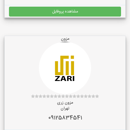
مشاهده پروفایل
مزون
مزون زری
تهران
09125834541