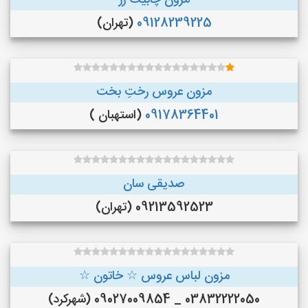
مزون چابیت رز
09128239225
(تهران)
مزون عروس رختِ بخت
09178364401
(استهبان )
صدیقی سان
09213592523 (تهران)
مزون لباس عروس ☆ خاتون ☆
03832222050 _ 09027009854 (شهرکرد)