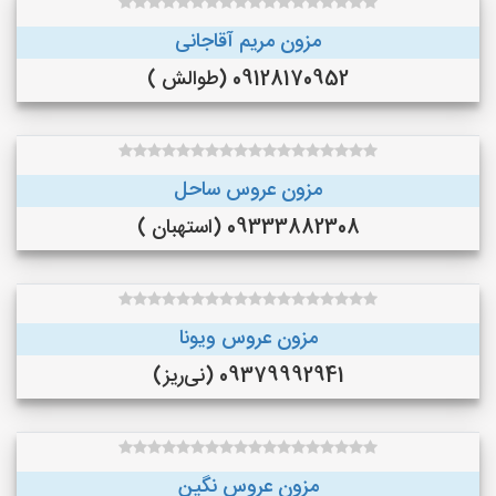
مزون مریم آقاجانی
09128170952 (طوالش )
مزون عروس ساحل
09333882308 (استهبان )
مزون عروس ویونا
09379992941 (نی‌ریز)
مزون عروس نگین