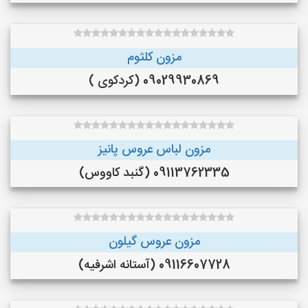
مزون کلثوم
09029930869 (کردکوی )
مزون لباس عروس پانیز
09113762335 (گنبد کاووس)
مزون عروس گیلون
09116607728 (آستانه اشرفیه)