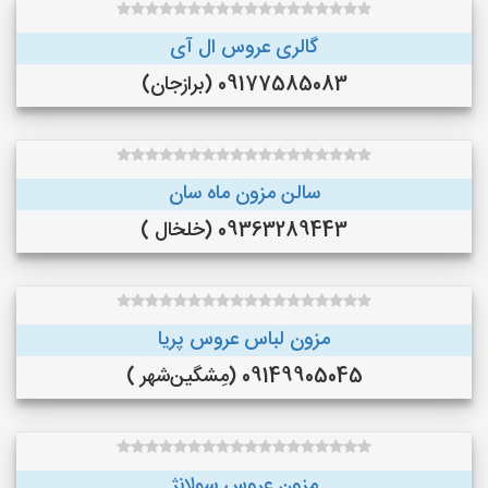
گالری عروس ال آی
09177585083 (برازجان)
سالن مزون ماه سان
09363289443 (خلخال )
مزون لباس عروس پریا
09149905045 (مِشگین‌شهر )
مزون عروس سولانژ