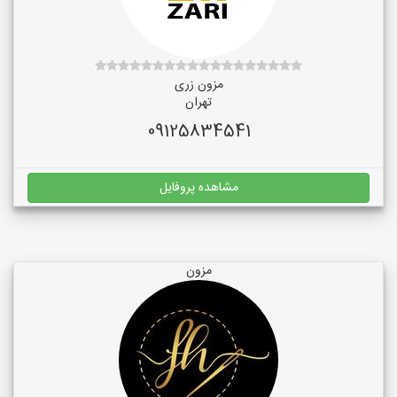
مزون زری
تهران
09125834541
مشاهده پروفایل
مزون