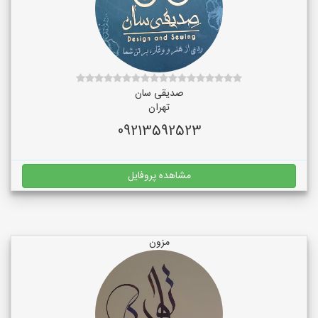
صدیقی سان
تهران
09213592523
مشاهده پروفایل
مزون