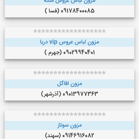
مزون لباس عروس ملکه
09178400085 (فسا )
مزون لباس عروس vip دریا
09029940401 (جهرم )
مزون اقاگل
09013977363 (آذرشهر)
مزون سوناز
09146916082 (سهند)