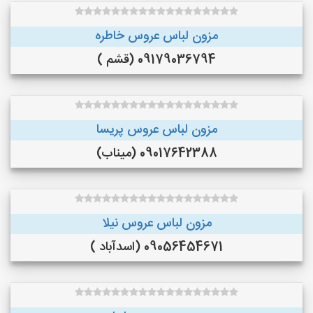
مزون لباس عروس خاطره
09179036794 (قشم )
مزون لباس عروس پریسا
09017642388 (میناب)
مزون لباس عروس نیلا
09056454671 (اسدآباد )