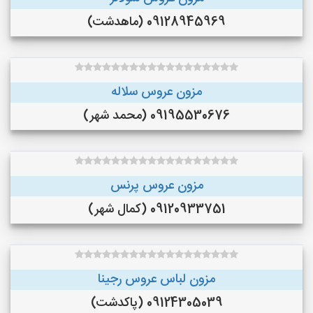
09128945969 (ماهدشت)
مزون عروس سلاله
09195530676 (محمد شهر)
مزون عروس پرنس
09120933751 (کمال شهر)
مزون لباس عروس رجینا
09124305039 (پاکدشت)