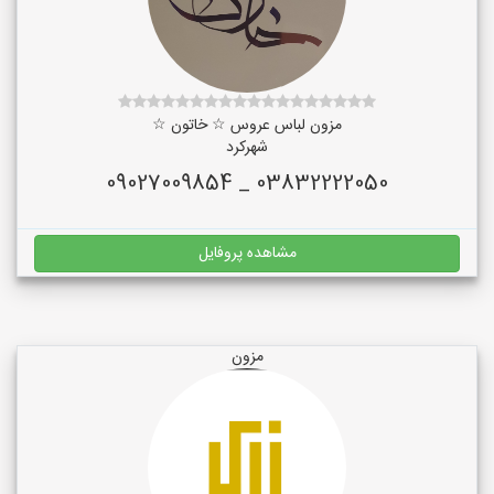
مزون لباس عروس ☆ خاتون ☆
شهرکرد
03832222050 _ 09027009854
مشاهده پروفایل
مزون