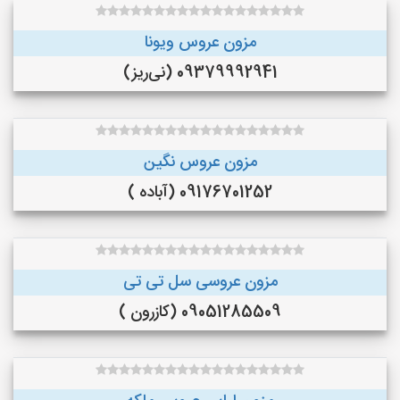
مزون عروس ویونا
09379992941 (نی‌ریز)
مزون عروس نگین
09176701252 (آباده )
مزون عروسی سل تی تی
09051285509 (کازرون )