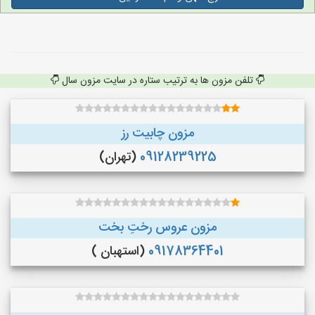
تلفن مزون ها به ترتیب ستاره در سایت مزون سال
مزون چابیت رز
09128239225
(تهران)
مزون عروس رختِ بخت
09178364401
(استهبان )