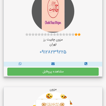
مزون چابیت رز
تهران
09128239225
مشاهده پروفایل
مزون