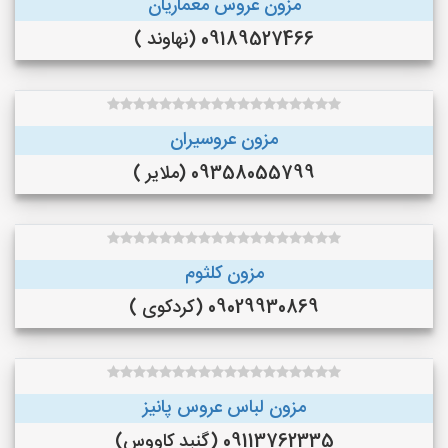
مزون عروس معماریان
09189527466 (نهاوند )
مزون عروسیران
09358055799 (ملایر )
مزون کلثوم
09029930869 (کردکوی )
مزون لباس عروس پانیز
09113762335 (گنبد کاووس)