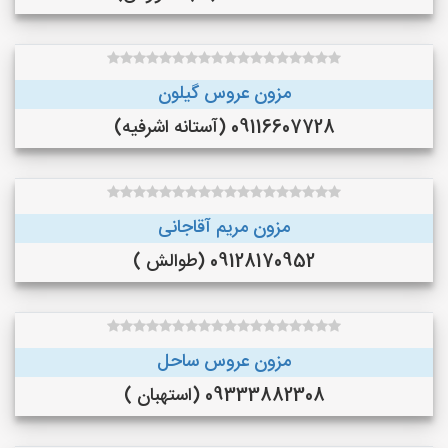
مزون عروس گیلون
09116607728 (آستانه اشرفیه)
مزون مریم آقاجانی
09128170952 (طوالش )
مزون عروس ساحل
09333882308 (استهبان )