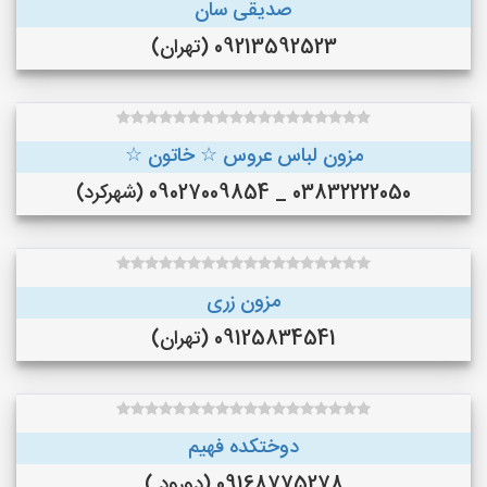
صدیقی سان
09213592523 (تهران)
مزون لباس عروس ☆ خاتون ☆
03832222050 _ 09027009854 (شهرکرد)
مزون زری
09125834541 (تهران)
دوختکده فهیم
09168775278 (دورود )