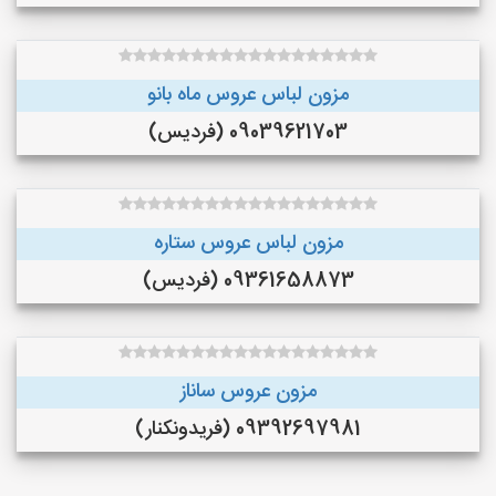
مزون لباس عروس ماه بانو
09039621703 (فردیس)
مزون لباس عروس ستاره
09361658873 (فردیس)
مزون عروس ساناز
09392697981 (فريدونكنار)