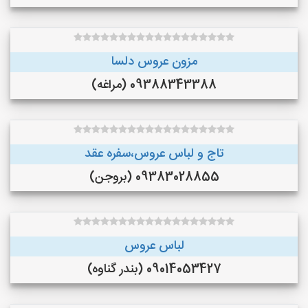
مزون عروس دلسا
09388343388 (مراغه)
تاج و لباس عروس،سفره عقد
09383028855 (بروجن)
لباس عروس
09014053427 (بندر گناوه)