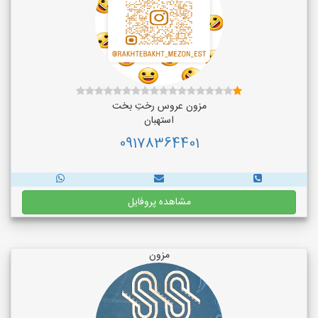
مزون عروس رختِ بخت
استهبان
09178364401
مشاهده پروفایل
مزون