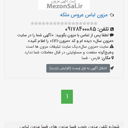
مزون لباس عروس ملکه
تلفن:
09178400085
لطفا پس از تماس با مزون بگویید: «آگهی شما را در سایت
«مزون سال» دیده ام و کد «مزون-171» را اعلام کنید»
سایت «مزون سال»،یک سایت تبلیغات مزون ها است
وهیچ‌گونه منفعت و مسئولیتی در قبال معاملات شما ندارد.
مکان:
فارس - فسا
انتقال آگهی به اول لیست (افزایش بازدید)
1
شماره تلفن مزون خوب فسا مزون های فسا مزون لباس