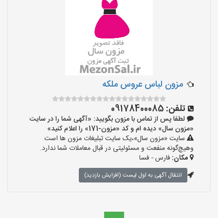
مزون لباس عروس ملکه
تلفن:
09178400085
لطفا پس از تماس با مزون بگویید: «آگهی شما را در سایت
«مزون سال» دیده ام و کد «مزون-171» را اعلام کنید»
سایت «مزون سال»،یک سایت تبلیغات مزون ها است
وهیچ‌گونه منفعت و مسئولیتی در قبال معاملات شما ندارد.
مکان:
فارس - فسا
انتقال آگهی به اول لیست (افزایش بازدید)