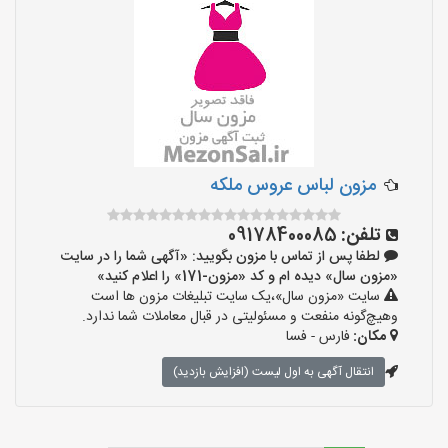
مزون لباس عروس ملکه
تلفن:
09178400085
لطفا پس از تماس با مزون بگویید: «آگهی شما را در سایت
«مزون سال» دیده ام و کد «مزون-171» را اعلام کنید»
سایت «مزون سال»،یک سایت تبلیغات مزون ها است
وهیچ‌گونه منفعت و مسئولیتی در قبال معاملات شما ندارد.
مکان:
فارس - فسا
انتقال آگهی به اول لیست (افزایش بازدید)