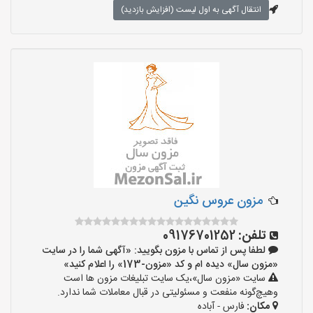
انتقال آگهی به اول لیست (افزایش بازدید)
مزون عروس نگین
تلفن:
09176701252
لطفا پس از تماس با مزون بگویید: «آگهی شما را در سایت
«مزون سال» دیده ام و کد «مزون-173» را اعلام کنید»
سایت «مزون سال»،یک سایت تبلیغات مزون ها است
وهیچ‌گونه منفعت و مسئولیتی در قبال معاملات شما ندارد.
مکان:
فارس - آباده