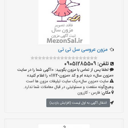
مزون عروسی سل تی تی
تلفن:
09051285509
لطفا پس از تماس با مزون بگویید: «آگهی شما را در سایت
«مزون سال» دیده ام و کد «مزون-172» را اعلام کنید»
سایت «مزون سال»،یک سایت تبلیغات مزون ها است
وهیچ‌گونه منفعت و مسئولیتی در قبال معاملات شما ندارد.
مکان:
فارس - کازرون
انتقال آگهی به اول لیست (افزایش بازدید)