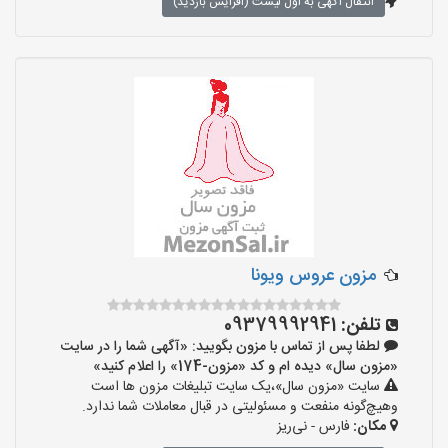
انتقال آگهی به اول لیست (افزایش بازدید)
مزون عروس ویونا
تلفن:
09379992941
لطفا پس از تماس با مزون بگویید: «آگهی شما را در سایت
«مزون سال» دیده ام و کد «مزون-174» را اعلام کنید»
سایت «مزون سال»،یک سایت تبلیغات مزون ها است
وهیچ‌گونه منفعت و مسئولیتی در قبال معاملات شما ندارد.
مکان:
فارس - نی‌ریز