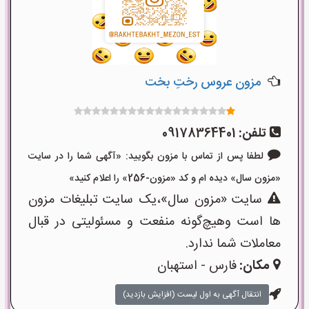
مزون عروس رختِ بخت
تلفن:
09178364401
لطفا پس از تماس با مزون بگویید: «آگهی شما را در سایت
«مزون سال» دیده ام و کد «مزون-256» را اعلام کنید»
سایت «مزون سال»،یک سایت تبلیغات مزون
ها است وهیچ‌گونه منفعت و مسئولیتی در قبال
معاملات شما ندارد.
مکان:
فارس - استهبان
انتقال آگهی به اول لیست (افزایش بازدید)