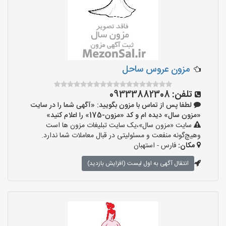
مزون عروس ساحل
تلفن:
09333882308
لطفا پس از تماس با مزون بگویید: «آگهی شما را در سایت
«مزون سال» دیده ام و کد «مزون-175» را اعلام کنید»
سایت «مزون سال»،یک سایت تبلیغات مزون ها است
وهیچ‌گونه منفعت و مسئولیتی در قبال معاملات شما ندارد.
مکان:
فارس - استهبان
انتقال آگهی به اول لیست (افزایش بازدید)