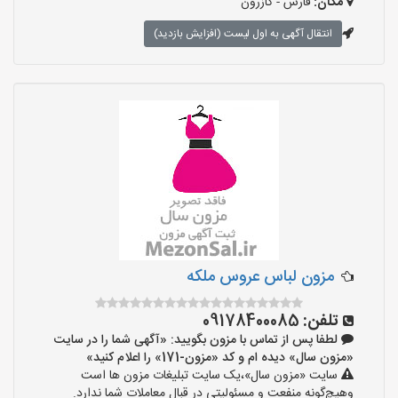
مکان:
فارس - کازرون
انتقال آگهی به اول لیست (افزایش بازدید)
مزون لباس عروس ملکه
تلفن:
09178400085
لطفا پس از تماس با مزون بگویید: «آگهی شما را در سایت
«مزون سال» دیده ام و کد «مزون-171» را اعلام کنید»
سایت «مزون سال»،یک سایت تبلیغات مزون ها است
وهیچ‌گونه منفعت و مسئولیتی در قبال معاملات شما ندارد.