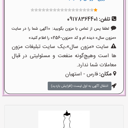
تلفن:
09178364401
لطفا پس از تماس با مزون بگویید: «آگهی شما را در سایت
«مزون سال» دیده ام و کد «مزون-256» را اعلام کنید»
سایت «مزون سال»،یک سایت تبلیغات مزون
ها است وهیچ‌گونه منفعت و مسئولیتی در قبال
معاملات شما ندارد.
مکان:
فارس - استهبان
انتقال آگهی به اول لیست (افزایش بازدید)