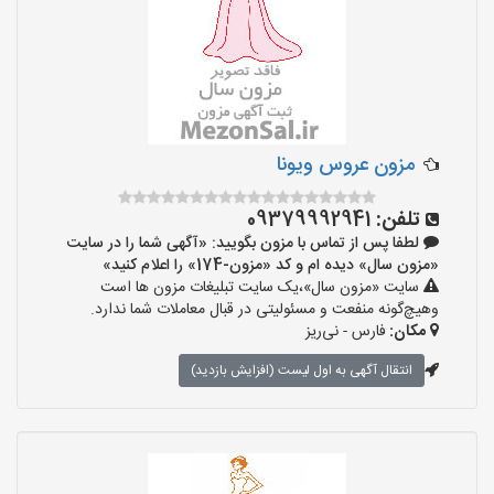
مزون عروس ویونا
تلفن:
09379992941
لطفا پس از تماس با مزون بگویید: «آگهی شما را در سایت
«مزون سال» دیده ام و کد «مزون-174» را اعلام کنید»
سایت «مزون سال»،یک سایت تبلیغات مزون ها است
وهیچ‌گونه منفعت و مسئولیتی در قبال معاملات شما ندارد.
مکان:
فارس - نی‌ریز
انتقال آگهی به اول لیست (افزایش بازدید)