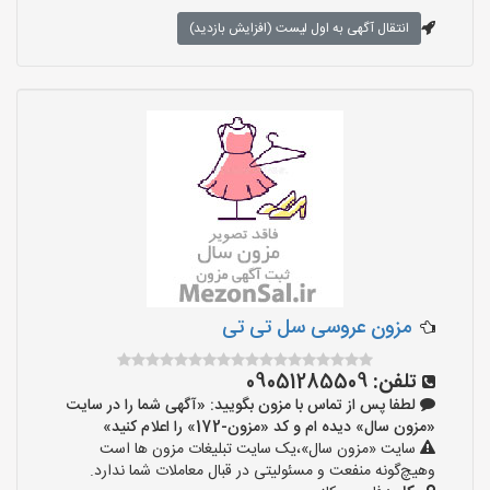
انتقال آگهی به اول لیست (افزایش بازدید)
مزون عروسی سل تی تی
تلفن:
09051285509
لطفا پس از تماس با مزون بگویید: «آگهی شما را در سایت
«مزون سال» دیده ام و کد «مزون-172» را اعلام کنید»
سایت «مزون سال»،یک سایت تبلیغات مزون ها است
وهیچ‌گونه منفعت و مسئولیتی در قبال معاملات شما ندارد.