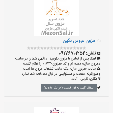
مزون عروس نگین
تلفن:
09176701252
لطفا پس از تماس با مزون بگویید: «آگهی شما را در سایت
«مزون سال» دیده ام و کد «مزون-173» را اعلام کنید»
سایت «مزون سال»،یک سایت تبلیغات مزون ها است
وهیچ‌گونه منفعت و مسئولیتی در قبال معاملات شما ندارد.
مکان:
فارس - آباده
انتقال آگهی به اول لیست (افزایش بازدید)