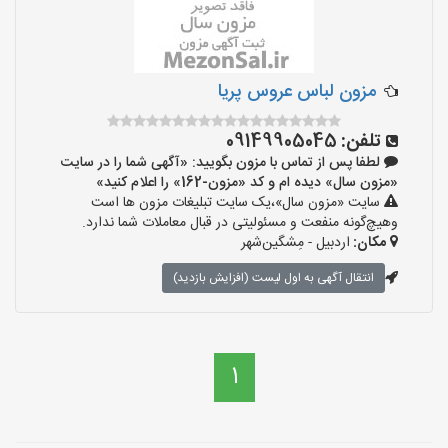
مزون لباس عروس پریا
تلفن:
09149905045
لطفا پس از تماس با مزون بگویید: «آگهی شما را در سایت
«مزون سال» دیده ام و کد «مزون-162» را اعلام کنید»
سایت «مزون سال»،یک سایت تبلیغات مزون ها است
وهیچ‌گونه منفعت و مسئولیتی در قبال معاملات شما ندارد.
مکان:
اردبیل - مِشگین‌شهر
انتقال آگهی به اول لیست (افزایش بازدید)
1