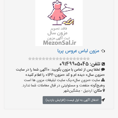
مزون لباس عروس پریا
تلفن:
09149905045
لطفا پس از تماس با مزون بگویید: «آگهی شما را در سایت
«مزون سال» دیده ام و کد «مزون-162» را اعلام کنید»
سایت «مزون سال»،یک سایت تبلیغات مزون ها است
وهیچ‌گونه منفعت و مسئولیتی در قبال معاملات شما ندارد.
مکان:
اردبیل - مِشگین‌شهر
انتقال آگهی به اول لیست (افزایش بازدید)