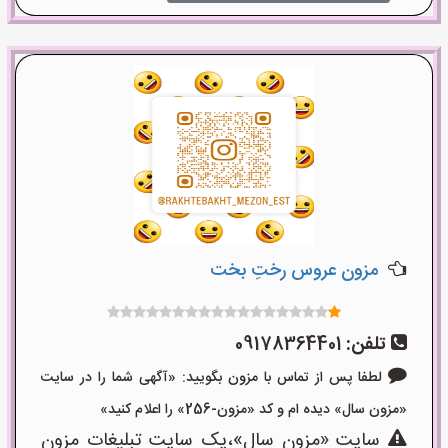
مزون عروس رختِ بخت
تلفن:
09178364401
لطفا پس از تماس با مزون بگویید: «آگهی شما را در سایت
«مزون سال» دیده ام و کد «مزون-256» را اعلام کنید»
سایت «مزون سال»،یک سایت تبلیغات مزون