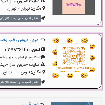
سایت «مزون سال»،یک سا
مکان:
تهران - تهران
انتقال آگهی به اول لیست (افزایش 
مزون عروس رختِ بخت
تلفن:
09178364401
لطفا پس از تماس با مزون بگویید: «آ
سایت «مزون سال»،یک سا
مکان:
فارس - استهبان
انتقال آگهی به اول لیست (افزایش 
صدیقی سان