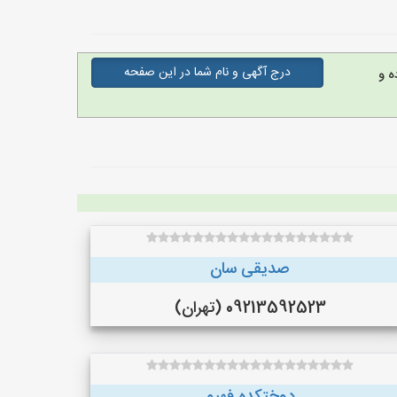
درج آگهی و نام شما در این صفحه
ه و
صدیقی سان
09213592523 (تهران)