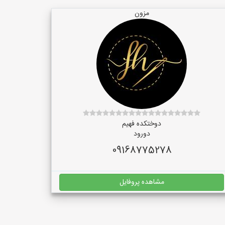
مزون
دوختکده فهیم
دورود
09168775278
مشاهده پروفایل