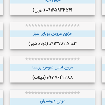
مزون زری
09125834541 (تهران)
مزون عروس رویای سبز
09137835903 (فولاد شهر)
مزون لباس عروس پریسا
09017642388 (میناب)
مزون عروسیران