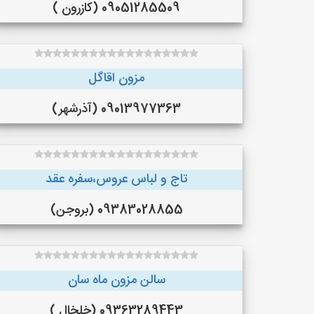
09051285509 (کازرون )
مزون اقاگل
09013977363 (آذرشهر)
تاج و لباس عروس،سفره عقد
09383028855 (بروجن)
سالن مزون ماه سان
09363289443 (خلخال )