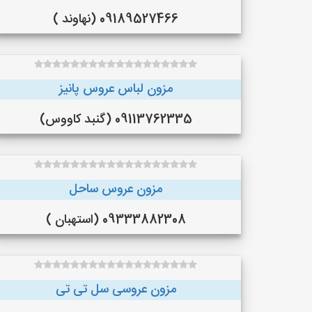
09189527466 (نهاوند )
مزون لباس عروس پانیز
09113762335 (گنبد کاووس)
مزون عروس ساحل
09333882308 (استهبان )
مزون عروسی سل تی تی