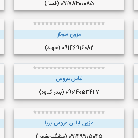
09178400085 (فسا )
مزون سوناز
09146916082 (سهند)
لباس عروس
09014053427 (بندر گناوه)
مزون لباس عروس پریا
09149905045 (مِشگین‌شهر )