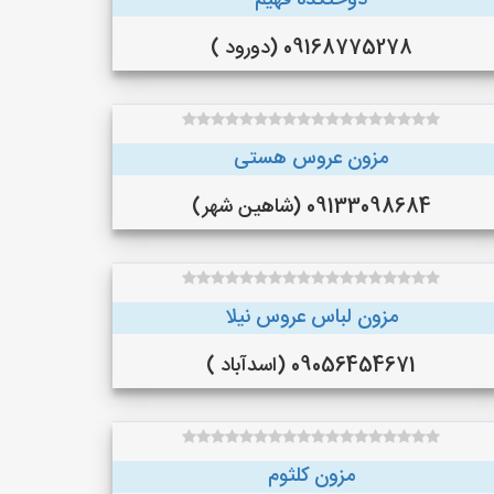
دوختکده فهیم
09168775278 (دورود )
مزون عروس هستی
09133098684 (شاهین شهر)
مزون لباس عروس نیلا
09056454671 (اسدآباد )
مزون کلثوم