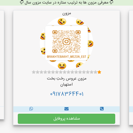
معرفی مزون ها به ترتیب ستاره در سایت مزون سال
مزون
مزون عروس رختِ بخت
استهبان
09178364401
مشاهده پروفایل