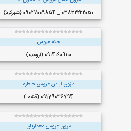
مزون لباس عروس ☆ خاتون ☆
03832222050 _ 09027009854 (شهرکرد)
خانه عروس
09141609110 (ارومیه)
مزون لباس عروس خاطره
09179036794 (قشم )
مزون عروس معماریان