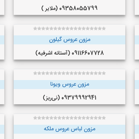
09358055799 (ملایر )
مزون عروس گیلون
09116607728 (آستانه اشرفیه)
مزون عروس ویونا
09379992941 (نی‌ریز)
مزون لباس عروس ملکه