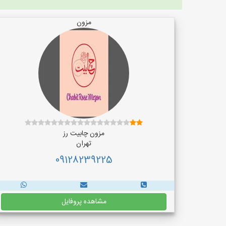
مزون
مزون چابیت رز
تهران
09128239225
مشاهده پروفایل