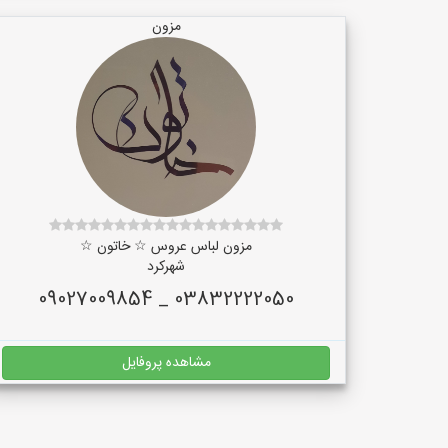
مزون
مزون لباس عروس ☆ خاتون ☆
شهرکرد
03832222050 _ 09027009854
مشاهده پروفایل