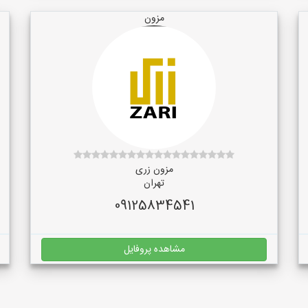
مزون
مزون زری
تهران
09125834541
مشاهده پروفایل