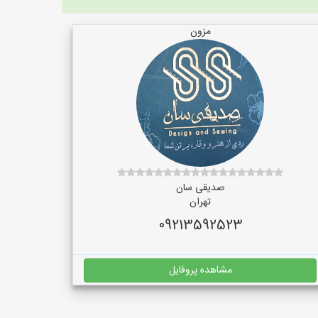
مزون
صدیقی سان
تهران
09213592523
مشاهده پروفایل