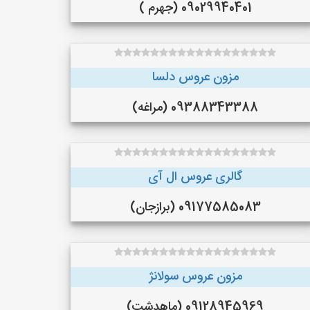
09029940401 (جهرم )
مزون عروس دلسا
09388343388 (مراغه)
گالری عروس ال آی
09177585083 (برازجان)
مزون عروس سولانژ
09128945969 (ماهدشت)