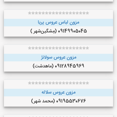
مزون لباس عروس پریا
09149905045 (مِشگین‌شهر )
مزون عروس سولانژ
09128945969 (ماهدشت)
مزون عروس سلاله
09195530676 (محمد شهر)