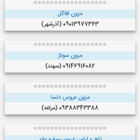
مزون اقاگل
09013977363 (آذرشهر)
مزون سوناز
09146916082 (سهند)
مزون عروس دلسا
09388343388 (مراغه)
تاج و لباس عروس،سفره عقد