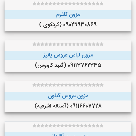
مزون کلثوم
09029930869 (کردکوی )
مزون لباس عروس پانیز
09113762335 (گنبد کاووس)
مزون عروس گیلون
09116607728 (آستانه اشرفیه)