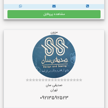
مشاهده پروفایل
مزون
صدیقی سان
تهران
09213592523