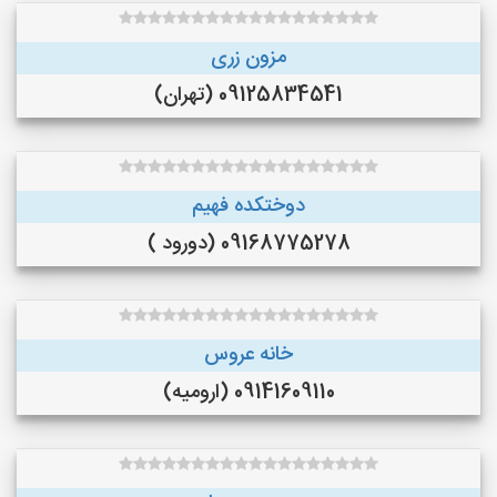
مزون زری
09125834541 (تهران)
دوختکده فهیم
09168775278 (دورود )
خانه عروس
09141609110 (ارومیه)