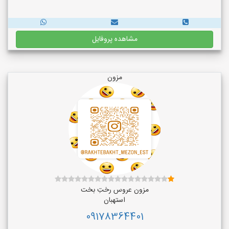
مشاهده پروفایل
مزون
مزون عروس رختِ بخت
استهبان
09178364401