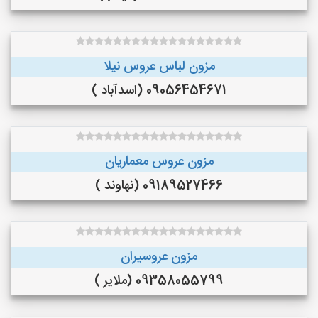
مزون لباس عروس نیلا
09056454671 (اسدآباد )
مزون عروس معماریان
09189527466 (نهاوند )
مزون عروسیران
09358055799 (ملایر )