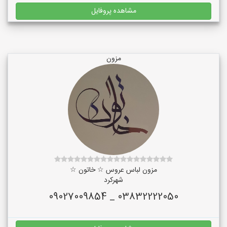
مشاهده پروفایل
مزون
مزون لباس عروس ☆ خاتون ☆
شهرکرد
03832222050 _ 09027009854