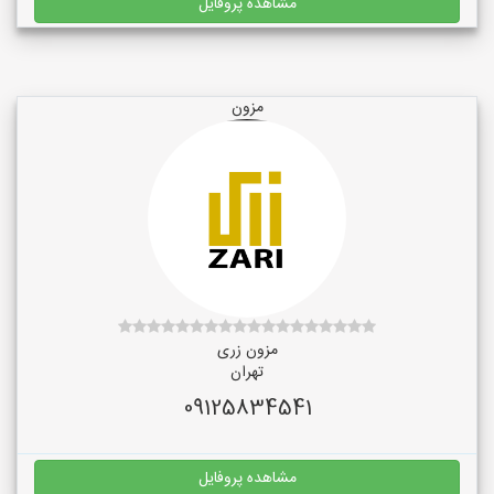
مشاهده پروفایل
مزون
مزون زری
تهران
09125834541
مشاهده پروفایل