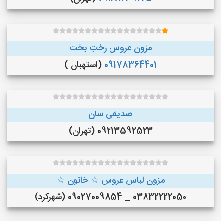
مزون عروس رختِ بخت
09178364401
(استهبان )
صدیقی سان
09213592523 (تهران)
مزون لباس عروس ☆ خاتون ☆
03832222050 _ 09027009854 (شهرکرد)