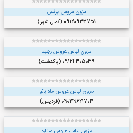
مزون عروس پرنس
09120933751 (کمال شهر)
مزون لباس عروس رجینا
09124305039 (پاکدشت)
مزون لباس عروس ماه بانو
09039621703 (فردیس)
مزون لباس عروس ستاره