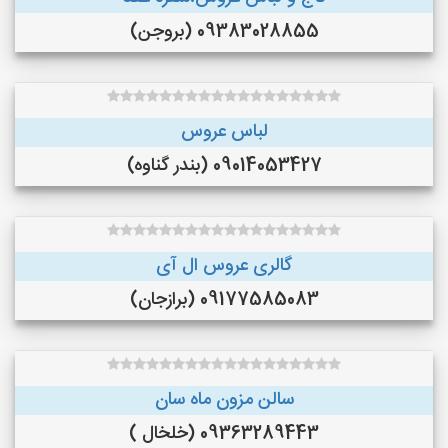
09383028855 (بروجن)
لباس عروس
09014053427 (بندر گناوه)
گالری عروس ال آی
09177585083 (برازجان)
سالن مزون ماه سان
09363289443 (خلخال )