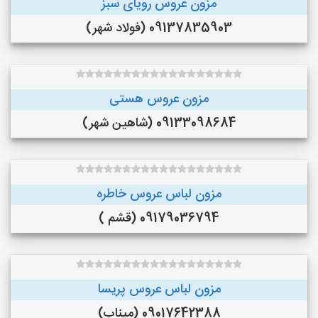
مزون عروس رویای سبز
09137835903 (فولاد شهر)
مزون عروس هستی
09133098684 (شاهین شهر)
مزون لباس عروس خاطره
09179036794 (قشم )
مزون لباس عروس پریسا
09017642388 (میناب)