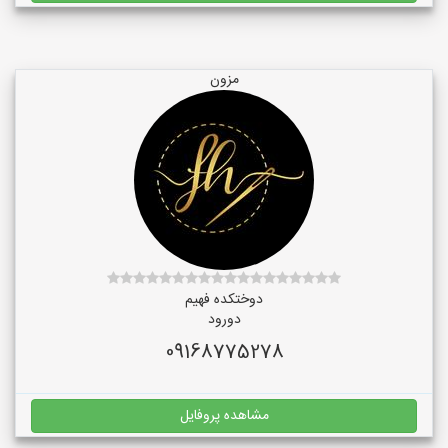
مزون
دوختکده فهیم
دورود
09168775278
مشاهده پروفایل