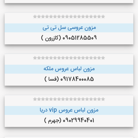
مزون عروسی سل تی تی
09051285509 (کازرون )
مزون لباس عروس ملکه
09178400085 (فسا )
مزون لباس عروس vip دریا
09029940401 (جهرم )