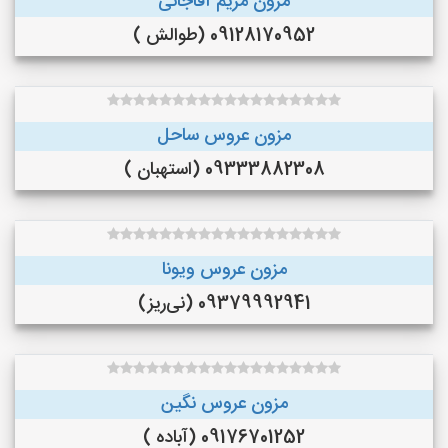
مزون مریم آقاجانی
09128170952 (طوالش )
مزون عروس ساحل
09333882308 (استهبان )
مزون عروس ویونا
09379992941 (نی‌ریز)
مزون عروس نگین
09176701252 (آباده )