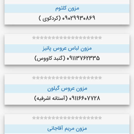
مزون کلثوم
09029930869 (کردکوی )
مزون لباس عروس پانیز
09113762335 (گنبد کاووس)
مزون عروس گیلون
09116607728 (آستانه اشرفیه)
مزون مریم آقاجانی