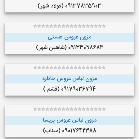
09137835903 (فولاد شهر)
مزون عروس هستی
09133098684 (شاهین شهر)
مزون لباس عروس خاطره
09179036794 (قشم )
مزون لباس عروس پریسا
09017642388 (میناب)