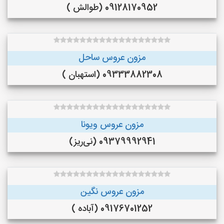
09128170952 (طوالش )
مزون عروس ساحل
09333882308 (استهبان )
مزون عروس ویونا
09379992941 (نی‌ریز)
مزون عروس نگین
09176701252 (آباده )