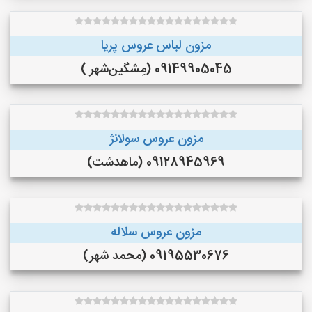
مزون لباس عروس پریا
09149905045 (مِشگین‌شهر )
مزون عروس سولانژ
09128945969 (ماهدشت)
مزون عروس سلاله
09195530676 (محمد شهر)