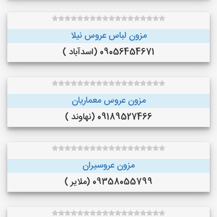
مزون لباس عروس نیلا
09056454671 (اسدآباد )
مزون عروس معماریان
09189527466 (نهاوند )
مزون عروسیران
09358055799 (ملایر )