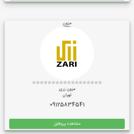
مزون
مزون زری
تهران
09125834541
مشاهده پروفایل