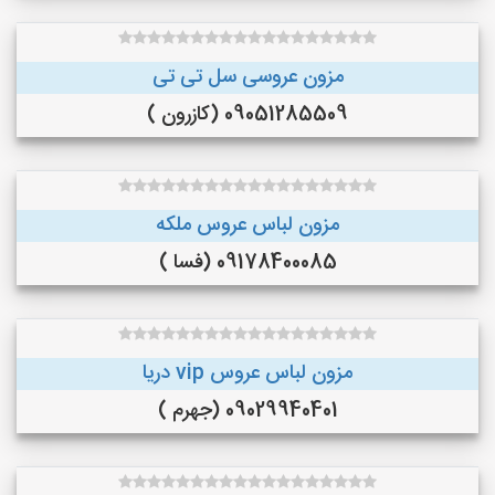
مزون عروسی سل تی تی
09051285509 (کازرون )
مزون لباس عروس ملکه
09178400085 (فسا )
مزون لباس عروس vip دریا
09029940401 (جهرم )