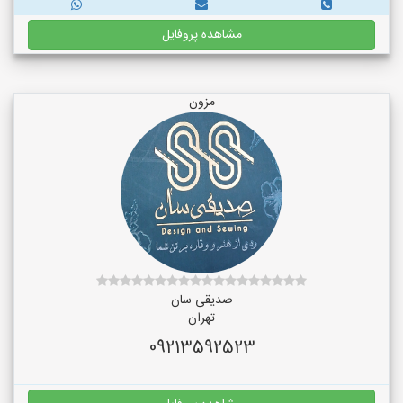
مشاهده پروفایل
مزون
صدیقی سان
تهران
09213592523