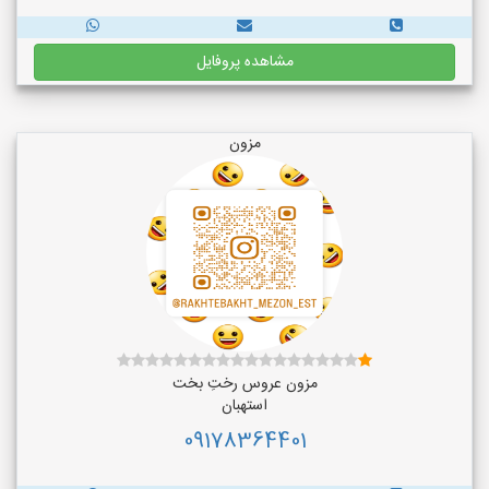
مشاهده پروفایل
مزون
مزون عروس رختِ بخت
استهبان
09178364401