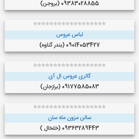
09383028855 (بروجن)
لباس عروس
09014053427 (بندر گناوه)
گالری عروس ال آی
09177585083 (برازجان)
سالن مزون ماه سان
09363289443 (خلخال )