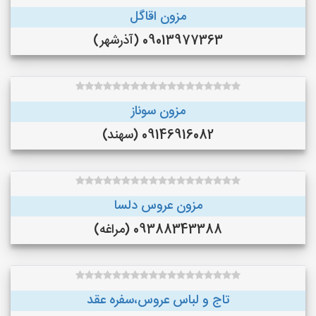
مزون اقاگل
09013977363 (آذرشهر)
مزون سوناز
09146916082 (سهند)
مزون عروس دلسا
09388343388 (مراغه)
تاج و لباس عروس،سفره عقد