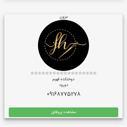
مزون
دوختکده فهیم
دورود
09168775278
مشاهده پروفایل