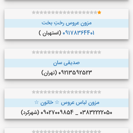
مزون عروس رختِ بخت
09178364401
(استهبان )
صدیقی سان
09213592523 (تهران)
مزون لباس عروس ☆ خاتون ☆
03832222050 _ 09027009854 (شهرکرد)