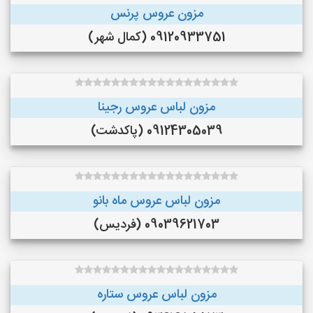
مزون عروس پرنس
09120933751 (کمال شهر)
مزون لباس عروس رجینا
09124305039 (پاکدشت)
مزون لباس عروس ماه بانو
09039621703 (فردیس)
مزون لباس عروس ستاره