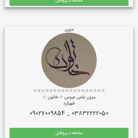
مشاهده پروفایل
مزون
مزون لباس عروس ☆ خاتون ☆
شهرکرد
03832222050 _ 09027009854
مشاهده پروفایل