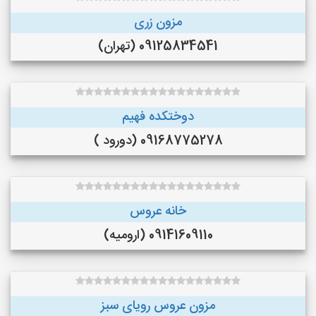
مزون زری
09125834541 (تهران)
دوختکده فهیم
09168775278 (دورود )
خانه عروس
09141609110 (ارومیه)
مزون عروس رویای سبز