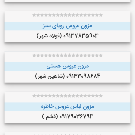
مزون عروس رویای سبز
09137835903 (فولاد شهر)
مزون عروس هستی
09133098684 (شاهین شهر)
مزون لباس عروس خاطره
09179036794 (قشم )