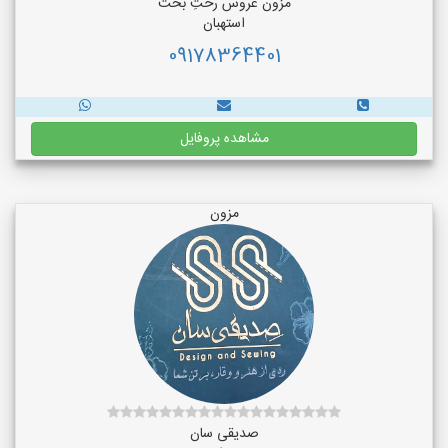
مزون عروس رختِ بخت
استهبان
09178364401
مشاهده پروفایل
مزون
صدیقی سان