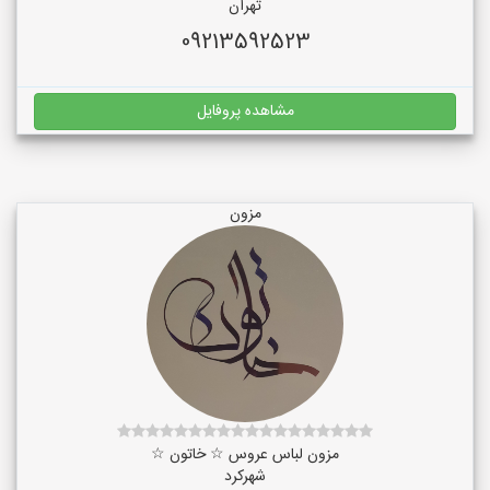
تهران
09213592523
مشاهده پروفایل
مزون
مزون لباس عروس ☆ خاتون ☆
شهرکرد