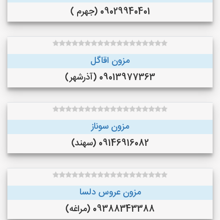
09029940401 (جهرم )
مزون اقاگل
09013977363 (آذرشهر)
مزون سوناز
09146916082 (سهند)
مزون عروس دلسا
09388343388 (مراغه)