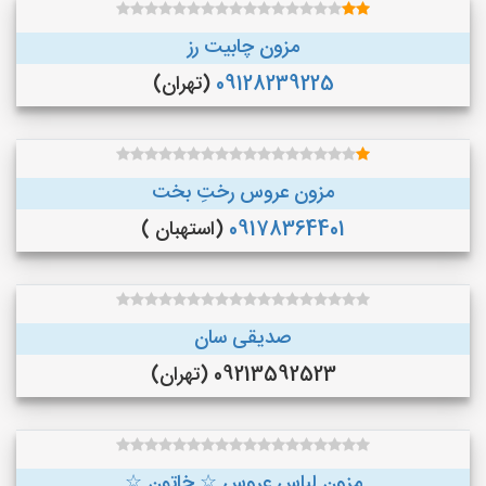
مزون چابیت رز
09128239225
(تهران)
مزون عروس رختِ بخت
09178364401
(استهبان )
صدیقی سان
09213592523 (تهران)
مزون لباس عروس ☆ خاتون ☆