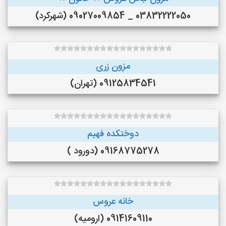
03832222050 _ 09027009854 (شهرکرد)
مزون زری
09125834541 (تهران)
دوختکده فهیم
09168775278 (دورود )
خانه عروس
09141609110 (ارومیه)