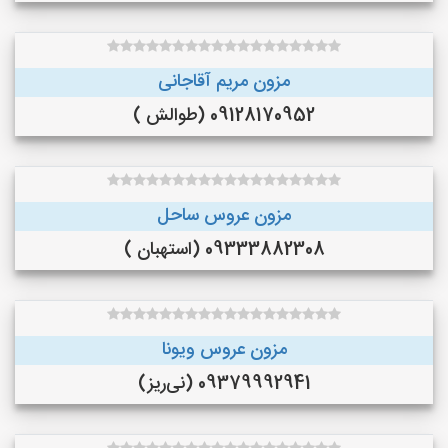
مزون مریم آقاجانی
09128170952 (طوالش )
مزون عروس ساحل
09333882308 (استهبان )
مزون عروس ویونا
09379992941 (نی‌ریز)