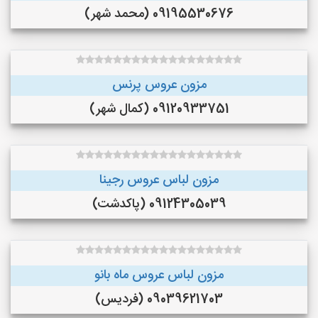
09195530676 (محمد شهر)
مزون عروس پرنس
09120933751 (کمال شهر)
مزون لباس عروس رجینا
09124305039 (پاکدشت)
مزون لباس عروس ماه بانو
09039621703 (فردیس)