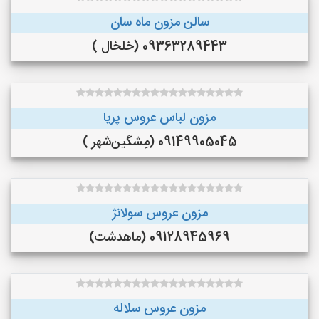
سالن مزون ماه سان
09363289443 (خلخال )
مزون لباس عروس پریا
09149905045 (مِشگین‌شهر )
مزون عروس سولانژ
09128945969 (ماهدشت)
مزون عروس سلاله