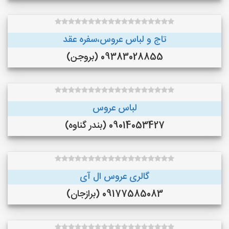
تاج و لباس عروس،سفره عقد
09383028855 (بروجن)
لباس عروس
09014053427 (بندر گناوه)
گالری عروس ال آی
09177585083 (برازجان)