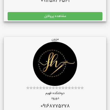
09125834541
مشاهده پروفایل
مزون
دوختکده فهیم
دورود
09168775278