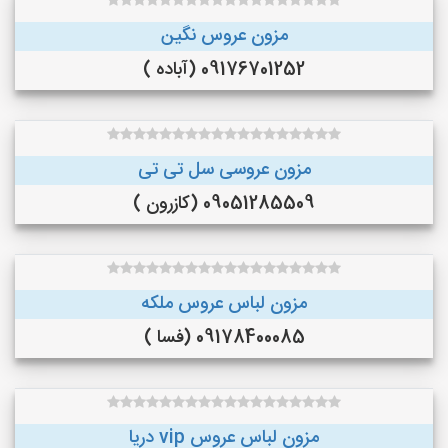
مزون عروس نگین
09176701252 (آباده )
مزون عروسی سل تی تی
09051285509 (کازرون )
مزون لباس عروس ملکه
09178400085 (فسا )
مزون لباس عروس vip دریا