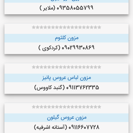
09358055799 (ملایر )
مزون کلثوم
09029930869 (کردکوی )
مزون لباس عروس پانیز
09113762335 (گنبد کاووس)
مزون عروس گیلون
09116607728 (آستانه اشرفیه)