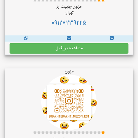
مزون چابیت رز
تهران
09128239225
مشاهده پروفایل
مزون