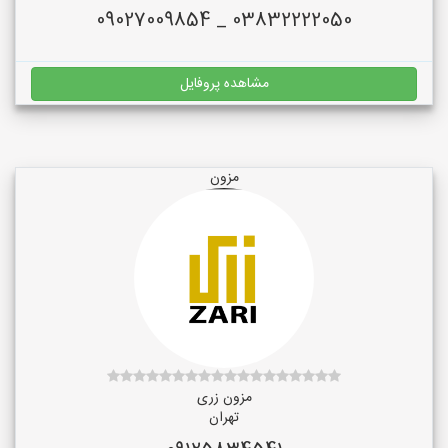
03832222050 _ 09027009854
مشاهده پروفایل
مزون
مزون زری
تهران