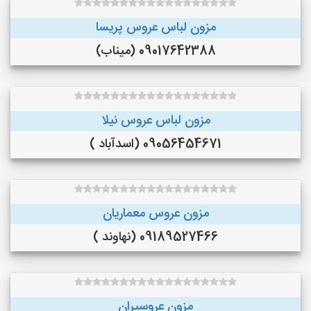
مزون لباس عروس پریسا
09017642388 (میناب)
مزون لباس عروس نیلا
09056454671 (اسدآباد )
مزون عروس معماریان
09189527466 (نهاوند )
مزون عروسیران