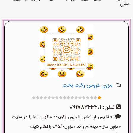
سال
مزون عروس رختِ بخت
تلفن:
09178364401
لطفا پس از تماس با مزون بگویید: «آگهی شما را در سایت
«مزون سال» دیده ام و کد «مزون-256» را اعلام کنید»