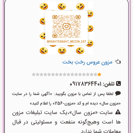
مزون عروس رختِ بخت
تلفن:
09178364401
لطفا پس از تماس با مزون بگویید: «آگهی شما را در سایت
«مزون سال» دیده ام و کد «مزون-256» را اعلام کنید»
سایت «مزون سال»،یک سایت تبلیغات مزون
ها است وهیچ‌گونه منفعت و مسئولیتی در قبال
معاملات شما ندارد.