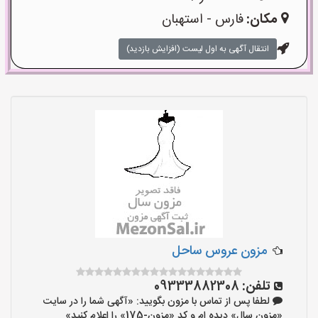
مکان:
فارس - استهبان
انتقال آگهی به اول لیست (افزایش بازدید)
مزون عروس ساحل
تلفن:
09333882308
لطفا پس از تماس با مزون بگویید: «آگهی شما را در سایت
«مزون سال» دیده ام و کد «مزون-175» را اعلام کنید»