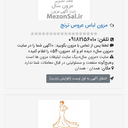
مزون لباس عروس ترنج
تلفن:
09182156010
لطفا پس از تماس با مزون بگویید: «آگهی شما را در سایت
«مزون سال» دیده ام و کد «مزون-54» را اعلام کنید»
سایت «مزون سال»،یک سایت تبلیغات مزون ها است
وهیچ‌گونه منفعت و مسئولیتی در قبال معاملات شما ندارد.
مکان:
همدان - همدان
انتقال آگهی به اول لیست (افزایش بازدید)