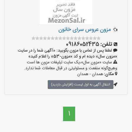
مزون عروس سرای خاتون
تلفن:
09186052435
لطفا پس از تماس با مزون بگویید: «آگهی شما را در سایت
«مزون سال» دیده ام و کد «مزون-53» را اعلام کنید»
سایت «مزون سال»،یک سایت تبلیغات مزون ها است
وهیچ‌گونه منفعت و مسئولیتی در قبال معاملات شما ندارد.
مکان:
همدان - همدان
انتقال آگهی به اول لیست (افزایش بازدید)
1