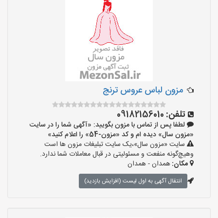
مزون لباس عروس ترنج
تلفن:
09182156010
لطفا پس از تماس با مزون بگویید: «آگهی شما را در سایت
«مزون سال» دیده ام و کد «مزون-54» را اعلام کنید»
سایت «مزون سال»،یک سایت تبلیغات مزون ها است
وهیچ‌گونه منفعت و مسئولیتی در قبال معاملات شما ندارد.
مکان:
همدان - همدان
انتقال آگهی به اول لیست (افزایش بازدید)