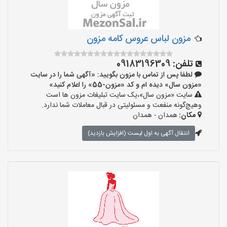
مزون لباس عروس کامه مزون
تلفن:
09183196309
لطفا پس از تماس با مزون بگویید: «آگهی شما را در سایت
«مزون سال» دیده ام و کد «مزون-55» را اعلام کنید»
سایت «مزون سال»،یک سایت تبلیغات مزون ها است
وهیچ‌گونه منفعت و مسئولیتی در قبال معاملات شما ندارد.
مکان:
همدان - همدان
انتقال آگهی به اول لیست (افزایش بازدید)