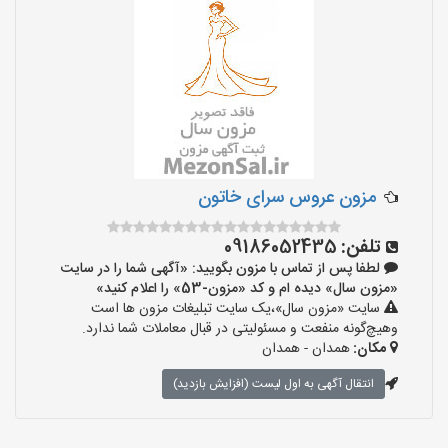
مزون عروس سرای خاتون
تلفن:
09186052435
لطفا پس از تماس با مزون بگویید: «آگهی شما را در سایت
«مزون سال» دیده ام و کد «مزون-53» را اعلام کنید»
سایت «مزون سال»،یک سایت تبلیغات مزون ها است
وهیچ‌گونه منفعت و مسئولیتی در قبال معاملات شما ندارد.
مکان:
همدان - همدان
انتقال آگهی به اول لیست (افزایش بازدید)